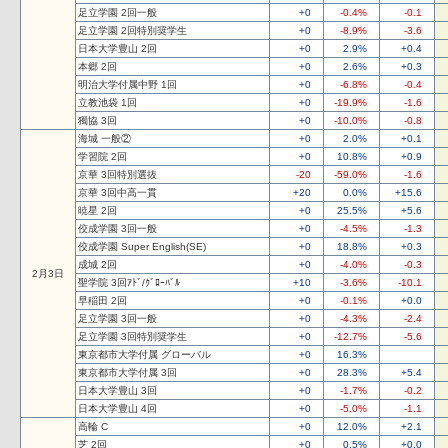
足立学園 2回一般
+0
-0.4%
-0.1
足立学園 2回特別奨学生
+0
-8.9%
-3.6
日本大学豊山 2回
+0
2.9%
+0.4
本郷 2回
+0
2.6%
+0.3
明治大学付属中野 1回
+0
-6.8%
-0.4
立教池袋 1回
+0
-19.9%
-1.6
獨協 3回
+0
-10.0%
-0.8
海城 一般②
+0
2.0%
+0.1
学習院 2回
+0
10.8%
+0.9
京華 3回特別選抜
-20
-59.0%
-1.6
京華 3回中高一貫
+20
0.0%
+15.6
暁星 2回
+0
25.5%
+5.6
佼成学園 3回一般
+0
-4.5%
-1.3
佼成学園 Super English(SE)
+0
18.8%
+0.3
成城 2回
+0
-4.0%
-0.3
2月3日
聖学院 3回ｱﾄﾞ/ｸﾞﾛｰﾊﾞﾙ
+10
-3.6%
-10.1
早稲田 2回
+0
-0.1%
+0.0
足立学園 3回一般
+0
-4.3%
-2.4
足立学園 3回特別奨学生
+0
-12.7%
-5.6
東京都市大学付属 グローバル
+0
16.3%
東京都市大学付属 3回
+0
28.3%
+5.4
日本大学豊山 3回
+0
-1.7%
-0.2
日本大学豊山 4回
+0
-5.0%
-1.1
高輪 C
+0
12.0%
+2.1
芝 2回
+0
0.5%
+0.0