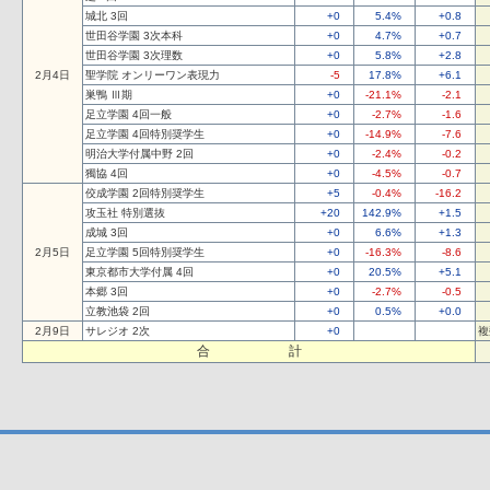
城北 3回
+0
5.4%
+0.8
世田谷学園 3次本科
+0
4.7%
+0.7
世田谷学園 3次理数
+0
5.8%
+2.8
2月4日
聖学院 オンリーワン表現力
-5
17.8%
+6.1
巣鴨 Ⅲ期
+0
-21.1%
-2.1
足立学園 4回一般
+0
-2.7%
-1.6
足立学園 4回特別奨学生
+0
-14.9%
-7.6
明治大学付属中野 2回
+0
-2.4%
-0.2
獨協 4回
+0
-4.5%
-0.7
佼成学園 2回特別奨学生
+5
-0.4%
-16.2
攻玉社 特別選抜
+20
142.9%
+1.5
成城 3回
+0
6.6%
+1.3
2月5日
足立学園 5回特別奨学生
+0
-16.3%
-8.6
東京都市大学付属 4回
+0
20.5%
+5.1
本郷 3回
+0
-2.7%
-0.5
立教池袋 2回
+0
0.5%
+0.0
2月9日
サレジオ 2次
+0
複
合 計