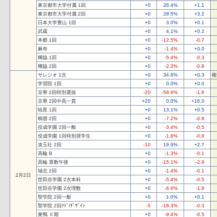
東京都市大学付属 1回
+0
26.4%
+1.1
東京都市大学付属 2回
+0
28.5%
+3.2
日本大学豊山 1回
+0
3.0%
+0.1
武蔵
+0
4.1%
+0.2
本郷 1回
+0
-12.5%
-0.7
麻布
+0
-1.4%
+0.0
獨協 1回
+0
-5.4%
-0.3
獨協 2回
+0
-2.3%
-0.8
サレジオ 1次
+0
34.6%
+0.3
複
学習院 1回
+0
0.0%
+0.0
京華 2回特別選抜
-20
-58.6%
-1.6
京華 2回中高一貫
+20
0.0%
+16.0
暁星 1回
+0
13.1%
+0.5
桐朋 2回
+0
-7.2%
-0.8
佼成学園 2回一般
+0
-3.4%
-0.5
佼成学園 1回特別奨学生
+0
-1.8%
-0.8
攻玉社 2回
-10
19.9%
+2.7
高輪 B
+0
-1.3%
-0.1
高輪 算数午後
+0
-15.1%
-2.9
城北 2回
+0
-1.4%
-0.1
2月2日
世田谷学園 2次本科
+0
-5.4%
-0.5
世田谷学園 2次理数
+0
-6.6%
-1.8
聖学院 2回一般
+0
1.0%
+0.1
聖学院 2回ｱﾄﾞ/ﾃﾞｻﾞｲﾝ
-5
-18.3%
-0.3
巣鴨 Ⅱ期
+0
-9.4%
-0.5