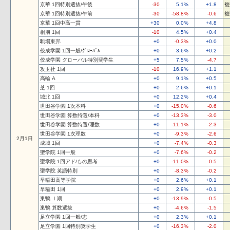
京華 1回特別選抜/午後
-30
5.1%
+1.8
複
京華 1回特別選抜/午前
-30
-58.8%
-0.6
複
京華 1回中高一貫
+30
0.0%
+4.8
桐朋 1回
-10
4.5%
+0.4
駒場東邦
+0
-0.3%
+0.0
佼成学園 1回一般/ｸﾞﾛｰﾊﾞﾙ
+0
3.6%
+0.2
佼成学園 グローバル特別奨学生
+5
7.5%
-4.7
攻玉社 1回
-10
16.9%
+1.1
高輪 A
+0
9.1%
+0.5
芝 1回
+0
2.6%
+0.1
城北 1回
+0
12.2%
+0.4
世田谷学園 1次本科
+0
-15.0%
-0.6
世田谷学園 算数特選/本科
+0
-13.3%
-3.0
世田谷学園 算数特選/理数
+0
-11.1%
-2.3
世田谷学園 1次理数
+0
-9.3%
-2.6
2月1日
成城 1回
+0
-7.4%
-0.3
聖学院 1回一般
+0
-7.6%
-0.2
聖学院 1回アド/もの思考
+0
-11.0%
-0.5
聖学院 英語特別
+0
-8.3%
-0.2
早稲田高等学院
+0
2.6%
+0.1
早稲田 1回
+0
2.9%
+0.1
巣鴨 Ⅰ期
+0
-13.9%
-0.5
巣鴨 算数選抜
+0
-4.6%
-1.5
足立学園 1回一般/志
+0
2.3%
+0.1
足立学園 1回特別奨学生
+0
-16.3%
-2.0