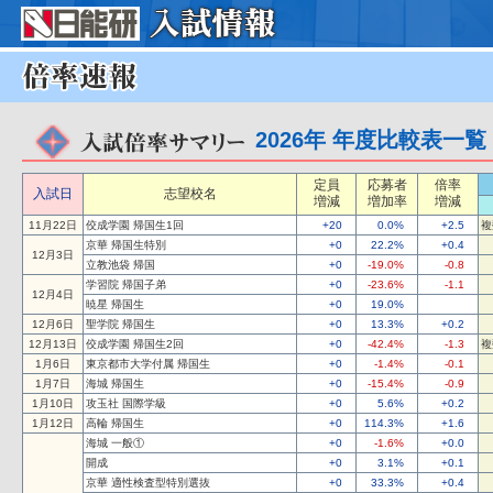
2026年 年度比較表一覧
定員
応募者
倍率
入試日
志望校名
増減
増加率
増減
11月22日
佼成学園 帰国生1回
+20
0.0%
+2.5
複
京華 帰国生特別
+0
22.2%
+0.4
12月3日
立教池袋 帰国
+0
-19.0%
-0.8
学習院 帰国子弟
+0
-23.6%
-1.1
12月4日
暁星 帰国生
+0
19.0%
12月6日
聖学院 帰国生
+0
13.3%
+0.2
12月13日
佼成学園 帰国生2回
+0
-42.4%
-1.3
複
1月6日
東京都市大学付属 帰国生
+0
-1.4%
-0.1
1月7日
海城 帰国生
+0
-15.4%
-0.9
1月10日
攻玉社 国際学級
+0
5.6%
+0.2
1月12日
高輪 帰国生
+0
114.3%
+1.6
海城 一般①
+0
-1.6%
+0.0
開成
+0
3.1%
+0.1
京華 適性検査型特別選抜
+0
33.3%
+0.4