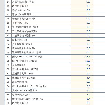
14
常総学院 推薦・専願
0.0
15
西武台千葉 1回
0.0
16
専修大学松戸 3回
0.0
17
専修大学松戸 帰国生
0.0
18
千葉日本大学第一 1期
0.0
19
千葉明徳 一般5
0.0
20
東邦大学付属東邦 帰国生
0.0
21
二松学舎柏 総合探究1回
0.0
22
二松学舎柏 2月全コース
0.0
23
日出学園 Ⅱ期
0.0
24
八千代松陰 2月5日
0.0
25
流通経済大付属柏 4回
0.0
26
流通経済大付属柏 第一志望
0.0
27
光英VERITAS VERITAS算数
13.1
28
江戸川学園取手 1月9日
12.2
29
茗溪学園 3回
7.7
30
江戸川学園取手 1月17日
6.5
31
土浦日本大学 CSAT
5.0
32
土浦日本大学 1回KBT
4.4
33
清真学園 後期
3.8
34
江戸川学園取手 12月13日適性型
2.8
35
光英VERITAS 特待選抜
2.8
36
昭和学院 算数1科
2.5
37
昭和学院 国語1科/ﾏｲﾌﾟﾚｾﾞﾝ②
2.4
38
西武台千葉 2回
2.3