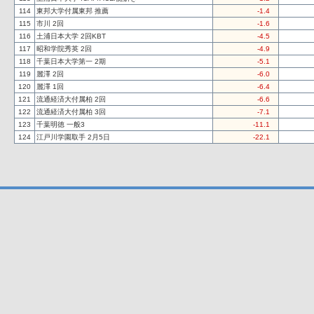
114
東邦大学付属東邦 推薦
-1.4
115
市川 2回
-1.6
116
土浦日本大学 2回KBT
-4.5
117
昭和学院秀英 2回
-4.9
118
千葉日本大学第一 2期
-5.1
119
麗澤 2回
-6.0
120
麗澤 1回
-6.4
121
流通経済大付属柏 2回
-6.6
122
流通経済大付属柏 3回
-7.1
123
千葉明徳 一般3
-11.1
124
江戸川学園取手 2月5日
-22.1