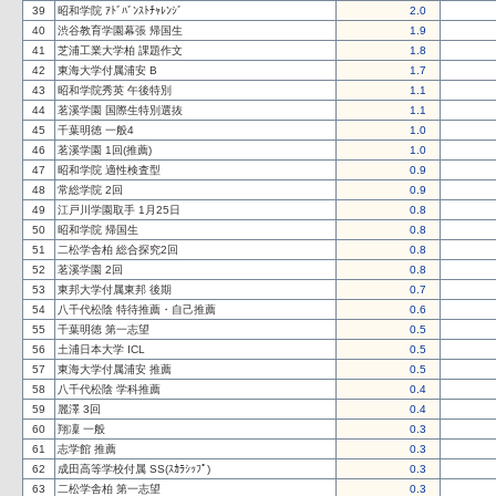
39
昭和学院 ｱﾄﾞﾊﾞﾝｽﾄﾁｬﾚﾝｼﾞ
2.0
40
渋谷教育学園幕張 帰国生
1.9
41
芝浦工業大学柏 課題作文
1.8
42
東海大学付属浦安 B
1.7
43
昭和学院秀英 午後特別
1.1
44
茗溪学園 国際生特別選抜
1.1
45
千葉明徳 一般4
1.0
46
茗溪学園 1回(推薦)
1.0
47
昭和学院 適性検査型
0.9
48
常総学院 2回
0.9
49
江戸川学園取手 1月25日
0.8
50
昭和学院 帰国生
0.8
51
二松学舎柏 総合探究2回
0.8
52
茗溪学園 2回
0.8
53
東邦大学付属東邦 後期
0.7
54
八千代松陰 特待推薦・自己推薦
0.6
55
千葉明徳 第一志望
0.5
56
土浦日本大学 ICL
0.5
57
東海大学付属浦安 推薦
0.5
58
八千代松陰 学科推薦
0.4
59
麗澤 3回
0.4
60
翔凜 一般
0.3
61
志学館 推薦
0.3
62
成田高等学校付属 SS(ｽｶﾗｼｯﾌﾟ)
0.3
63
二松学舎柏 第一志望
0.3