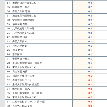
64
流通経済大付属柏 1回
0.3
65
暁星国際 Ⅰ期A
0.2
66
秀明八千代 専願
0.2
67
渋谷教育学園幕張 1次
0.2
68
常総学院 適性検査型
0.2
69
清真学園 前期
0.2
70
八千代松陰 1月20日
0.2
71
八千代松陰 1月21日
0.2
72
暁星国際 推薦
0.1
73
秀明八千代 A
0.1
74
秀明八千代 B
0.1
75
翔凜 特別
0.1
76
志学館 B
0.1
77
千葉明徳 一般1
0.1
78
土浦日本大学 帰国・国際生
0.1
79
東洋大学附属牛久 1回
0.1
80
日出学園 推薦
0.1
81
西武台千葉 第一志望
-0.1
82
専修大学松戸 1回
-0.1
83
東洋大学附属牛久 総合型
-0.1
84
暁星国際 Ⅰ期A2
-0.2
85
千葉日本大学第一 自己推薦
-0.2
86
東洋大学附属牛久 2回
-0.2
87
二松学舎柏 グローバル特待1回
-0.2
88
光英VERITAS 2回
-0.3