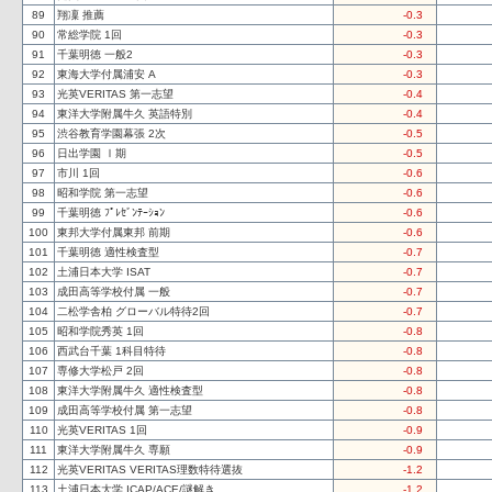
89
翔凜 推薦
-0.3
90
常総学院 1回
-0.3
91
千葉明徳 一般2
-0.3
92
東海大学付属浦安 A
-0.3
93
光英VERITAS 第一志望
-0.4
94
東洋大学附属牛久 英語特別
-0.4
95
渋谷教育学園幕張 2次
-0.5
96
日出学園 Ⅰ期
-0.5
97
市川 1回
-0.6
98
昭和学院 第一志望
-0.6
99
千葉明徳 ﾌﾟﾚｾﾞﾝﾃｰｼｮﾝ
-0.6
100
東邦大学付属東邦 前期
-0.6
101
千葉明徳 適性検査型
-0.7
102
土浦日本大学 ISAT
-0.7
103
成田高等学校付属 一般
-0.7
104
二松学舎柏 グローバル特待2回
-0.7
105
昭和学院秀英 1回
-0.8
106
西武台千葉 1科目特待
-0.8
107
専修大学松戸 2回
-0.8
108
東洋大学附属牛久 適性検査型
-0.8
109
成田高等学校付属 第一志望
-0.8
110
光英VERITAS 1回
-0.9
111
東洋大学附属牛久 専願
-0.9
112
光英VERITAS VERITAS理数特待選抜
-1.2
113
土浦日本大学 ICAP/ACE/謎解き
-1.2