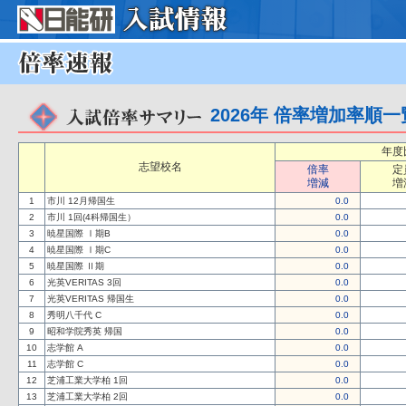
2026年 倍率増加率順
年度
志望校名
倍率
定
増減
増
1
市川 12月帰国生
0.0
2
市川 1回(4科帰国生）
0.0
3
暁星国際 Ⅰ期B
0.0
4
暁星国際 Ⅰ期C
0.0
5
暁星国際 Ⅱ期
0.0
6
光英VERITAS 3回
0.0
7
光英VERITAS 帰国生
0.0
8
秀明八千代 C
0.0
9
昭和学院秀英 帰国
0.0
10
志学館 A
0.0
11
志学館 C
0.0
12
芝浦工業大学柏 1回
0.0
13
芝浦工業大学柏 2回
0.0