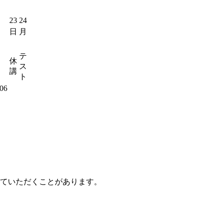
23
24
日
月
テ
休
ス
講
ト
ていただくことがあります。