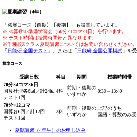
「発展コース【前期】【後期】」も設置しています。
※ ≪算数≫準備学習会（60分×1コマ×1日）を行います。
※ テスト時間は授業時間帯と異なります。
※千種校Zクラス夏期講習についてはお問い合わせください
「
日能研 全国テスト
」、または「
日能研 全国公開模試
」を受
標準コース
受講日数
科目
期間
授業時間帯
70分×4コマ×6日
前期・後期の
国算社理各6回／計24回
4科
8:30～13:40
いずれか
テスト1回
70分×12コマ
前期・後期の
上記のうち
国算各6回／計12回
2科
いずれか
国語・算数のみ受
テスト1回
夏期講習（4年生）のお申し込み