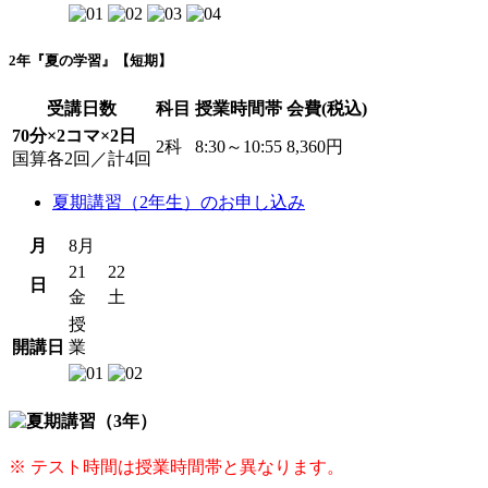
2年『夏の学習』【短期】
受講日数
科目
授業時間帯
会費(税込)
70分×2コマ×2日
2科
8:30～10:55
8,360円
国算各2回／計4回
夏期講習（2年生）のお申し込み
月
8月
21
22
日
金
土
授
開講日
業
※ テスト時間は授業時間帯と異なります。