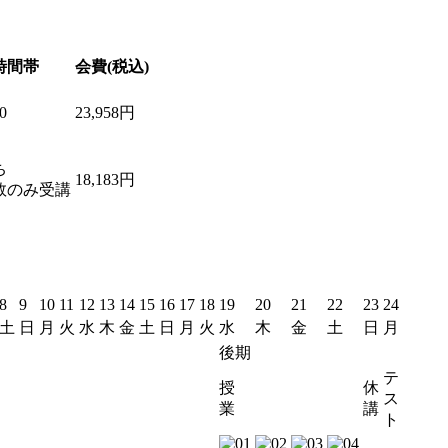
時間帯
会費(税込)
0
23,958円
ち
18,183円
数のみ受講
8
9
10
11
12
13
14
15
16
17
18
19
20
21
22
23
24
土
日
月
火
水
木
金
土
日
月
火
水
木
金
土
日
月
後期
テ
授
休
ス
業
講
ト