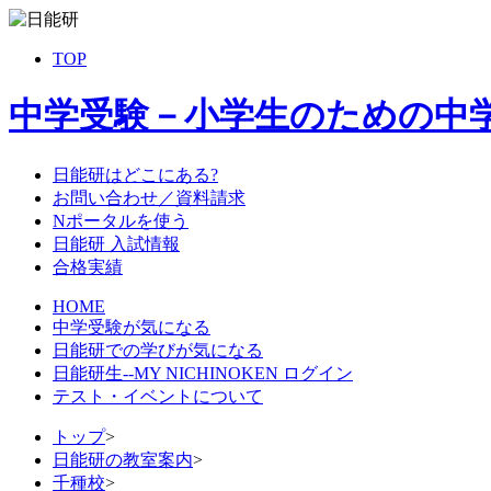
TOP
中学受験－小学生のための中
日能研はどこにある?
お問い合わせ／資料請求
Nポータルを使う
日能研 入試情報
合格実績
HOME
中学受験が気になる
日能研での学びが気になる
日能研生--MY NICHINOKEN ログイン
テスト・イベントについて
トップ
>
日能研の教室案内
>
千種校
>