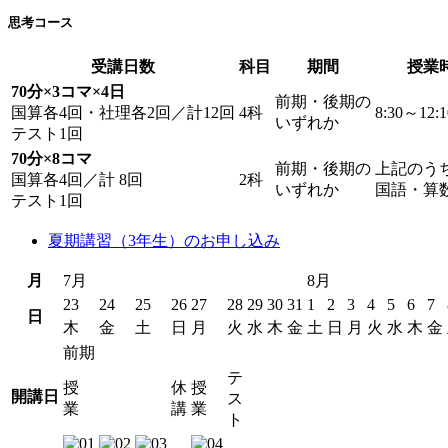
思考コース
受講日数
科目
期間
授業
70分×3コマ×4日
前期・後期の
国算各4回・社理各2回／計12回
4科
8:30～12:1
いずれか
テスト1回
70分×8コマ
前期・後期の
上記のう
国算各4回／計 8回
2科
いずれか
国語・算
テスト1回
夏期講習（3年生）のお申し込み
月
7月
8月
23
24
25
26
27
28
29
30
31
1
2
3
4
5
6
7
日
木
金
土
日
月
火
水
木
金
土
日
月
火
水
木
金
前期
テ
授
休
授
開講日
ス
業
講
業
ト