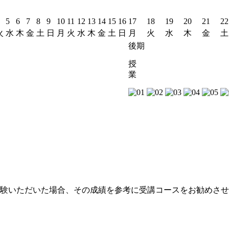
5
6
7
8
9
10
11
12
13
14
15
16
17
18
19
20
21
22
火
水
木
金
土
日
月
火
水
木
金
土
日
月
火
水
木
金
土
後期
授
業
。
験いただいた場合、その成績を参考に受講コースをお勧めさせ