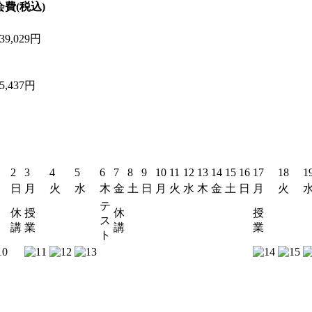
会費(税込)
39,029円
5,437円
月
2
3
4
5
6
7
8
9
10
11
12
13
14
15
16
17
18
1
日
月
火
水
木
金
土
日
月
火
水
木
金
土
日
月
火
テ
休
授
休
授
ス
講
業
講
業
ト