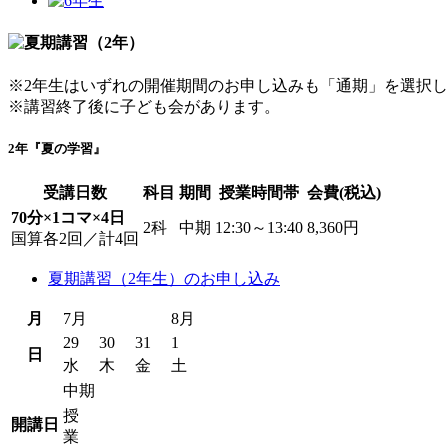
※2年生はいずれの開催期間のお申し込みも「通期」を選択
※講習終了後に子ども会があります。
2年『夏の学習』
受講日数
科目
期間
授業時間帯
会費(税込)
70分×1コマ×4日
2科
中期
12:30～13:40
8,360円
国算各2回／計4回
夏期講習（2年生）のお申し込み
月
7月
8月
29
30
31
1
日
水
木
金
土
中期
授
開講日
業