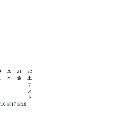
9
20
21
22
水
木
金
土
テ
ス
ト