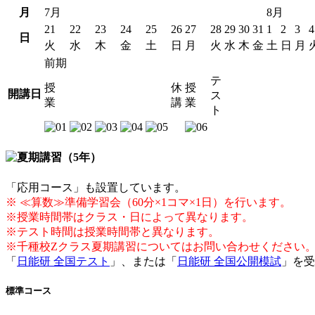
月
7月
8月
21
22
23
24
25
26
27
28
29
30
31
1
2
3
4
日
火
水
木
金
土
日
月
火
水
木
金
土
日
月
前期
テ
授
休
授
開講日
ス
業
講
業
ト
「応用コース」も設置しています。
※ ≪算数≫準備学習会（60分×1コマ×1日）を行います。
※授業時間帯はクラス・日によって異なります。
※テスト時間は授業時間帯と異なります。
※千種校Zクラス夏期講習についてはお問い合わせください
「
日能研 全国テスト
」、または「
日能研 全国公開模試
」を受
標準コース