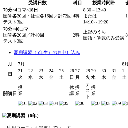
受講日数
科目
授業時間帯
70分×4コマ×18日
8:30～13:40
国算各20回・社理各16回／計72回
4科
または
1
テスト3回
14:10～19:20
70分×40コマ
上記のうち
国算各20回／計40回
2科
8
国語・算数のみ受講
テスト3回
夏期講習（5年生）のお申し込み
月
7月
8
21
22
23
24
25
26
27
28
29
30
31
1
日
火
水
木
金
土
日
月
火
水
木
金
土
テ
授
休
授
授
ス
業
講
業
業
開講日
ト
「応用コース」も設置しています。