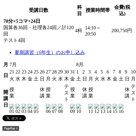
科
会費(税
受講日数
授業時間帯
目
込)
70分×5コマ×24日
国算各36回・社理各24回／計120
14:10～
4科
200,750円
回
20:50
テスト4回
夏期講習（6年生）のお申し込み
月
7月
8月
21
22
23
24
25
26
27
28
29
30
31
1
2
3
4
5
6
7
8
9
10
日
火
水
木
金
土
日
月
火
水
木
金
土
日
月
火
水
木
金
土
日
月
テ
テ
授
休
授
授
休
授
休
開
ス
ス
業
講
業
業
講
業
講
講
ト
ト
日