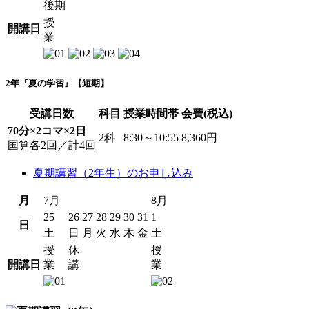
後期
授
開講日
業
2年『夏の学習』【短期】
受講日数
科目
授業時間帯
会費(税込)
70分×2コマ×2日
2科
8:30～10:55
8,360円
国算各2回／計4回
夏期講習（2年生）のお申し込み
月
7月
8月
25
26
27
28
29
30
31
1
日
土
日
月
火
水
木
金
土
授
休
授
開講日
業
講
業