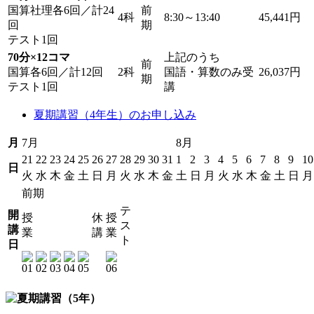
国算社理各6回／計24
前
4科
8:30～13:40
45,441円
回
期
テスト1回
70分×12コマ
上記のうち
前
国算各6回／計12回
2科
国語・算数のみ受
26,037円
期
テスト1回
講
夏期講習（4年生）のお申し込み
月
7月
8月
21
22
23
24
25
26
27
28
29
30
31
1
2
3
4
5
6
7
8
9
10
日
火
水
木
金
土
日
月
火
水
木
金
土
日
月
火
水
木
金
土
日
月
前期
テ
開
授
休
授
ス
講
業
講
業
ト
日