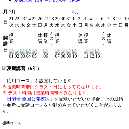
夏期講習（5年生）のお申し込み
月
7月
8月
21
22
23
24
25
26
27
28
29
30
31
1
2
3
4
5
6
7
8
9
10
日
火
水
木
金
土
日
月
火
水
木
金
土
日
月
火
水
木
金
土
日
月
テ
テ
授
休
授
授
休
授
休
開
ス
ス
業
講
業
業
講
業
講
講
ト
ト
日
「応用コース」も設置しています。
※授業時間帯はクラス・日によって異なります。
※ テスト時間は授業時間帯と異なります。
「
日能研 全国公開模試
」を受験いただいた場合、その成績
を参考に受講コースをお勧めさせていただくことがありま
す。
標準コース