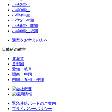
小学2年生
小学3年生
小学4年生
小学5年生期
小学6年生前期
小学6年生後期
通室をお考えの方へ
日能研の教室
北海道
首都圏
愛知・岐阜
関西・中国
四国・九州・沖縄
緊急連絡ボードのご案内
プライバシーポリシー