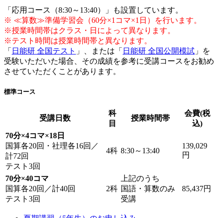
「応用コース（8:30～13:40）」も設置しています。
※ ≪算数≫準備学習会（60分×1コマ×1日）を行います。
※授業時間帯はクラス・日によって異なります。
※テスト時間は授業時間帯と異なります。
「
日能研 全国テスト
」、または「
日能研 全国公開模試
」を
受験いただいた場合、その成績を参考に受講コースをお勧め
させていただくことがあります。
標準コース
科
会費(税
受講日数
授業時間帯
目
込)
70分×4コマ×18日
国算各20回・社理各16回／
139,029
4科
8:30～13:40
円
計72回
テスト3回
70分×40コマ
上記のうち
国算各20回／計40回
2科
国語・算数のみ
85,437円
テスト3回
受講