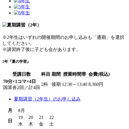
※2年生はいずれの開催期間のお申し込みも「通期」を選択
してください。
※講習終了後に子ども会があります。
2年『夏の学習』
受講日数
科目
期間
授業時間帯
会費(税込)
70分×1コマ×4日
2科
後期
12:30～13:40
8,360円
国算各2回／計4回
夏期講習（2年生）のお申し込み
月
8月
19
20
21
22
日
水
木
金
土