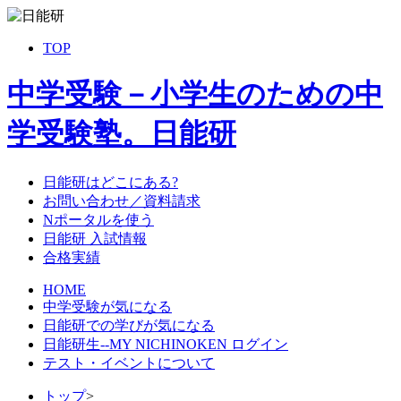
TOP
中学受験－小学生のための中
学受験塾。日能研
日能研はどこにある?
お問い合わせ／資料請求
Nポータルを使う
日能研 入試情報
合格実績
HOME
中学受験が気になる
日能研での学びが気になる
日能研生--MY NICHINOKEN ログイン
テスト・イベントについて
トップ
>