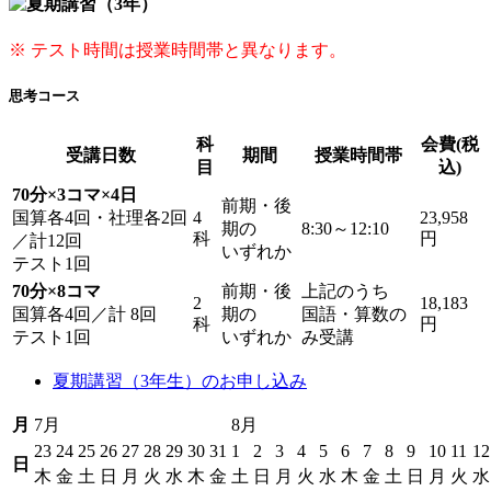
※ テスト時間は授業時間帯と異なります。
思考コース
科
会費(税
受講日数
期間
授業時間帯
目
込)
70分×3コマ×4日
前期・後
国算各4回・社理各2回
4
23,958
期の
8:30～12:10
科
円
／計12回
いずれか
テスト1回
70分×8コマ
前期・後
上記のうち
2
18,183
国算各4回／計 8回
期の
国語・算数の
科
円
テスト1回
いずれか
み受講
夏期講習（3年生）のお申し込み
月
7月
8月
23
24
25
26
27
28
29
30
31
1
2
3
4
5
6
7
8
9
10
11
12
日
木
金
土
日
月
火
水
木
金
土
日
月
火
水
木
金
土
日
月
火
水