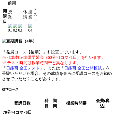
前期
テ
開
授
休
授
ス
講
業
講
業
ト
日
「発展コース【後期】」も設置しています。
※ ≪算数≫準備学習会（60分×1コマ×1日）を行います。
※ テスト時間は授業時間帯と異なります。
「
日能研 全国テスト
」、または「
日能研 全国公開模試
」を
受験いただいた場合、その成績を参考に受講コースをお勧め
させていただくことがあります。
標準コース
科
期
会費(税
受講日数
授業時間帯
目
間
込)
70分×4コマ×6日