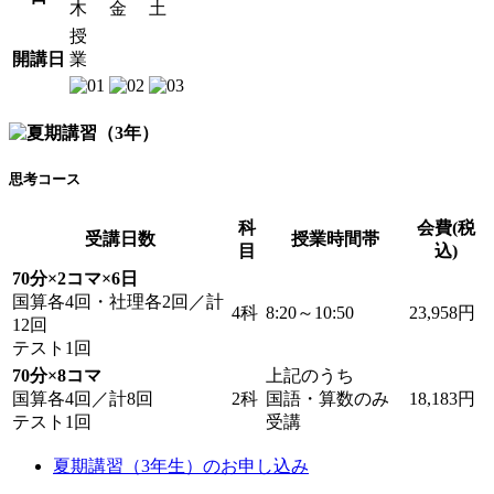
木
金
土
授
開講日
業
思考コース
科
会費(税
受講日数
授業時間帯
目
込)
70分×2コマ×6日
国算各4回・社理各2回／計
4科
8:20～10:50
23,958円
12回
テスト1回
70分×8コマ
上記のうち
国算各4回／計8回
2科
国語・算数のみ
18,183円
テスト1回
受講
夏期講習（3年生）のお申し込み