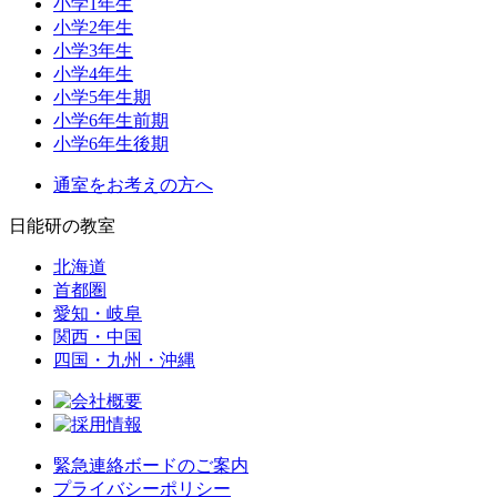
小学1年生
小学2年生
小学3年生
小学4年生
小学5年生期
小学6年生前期
小学6年生後期
通室をお考えの方へ
日能研の教室
北海道
首都圏
愛知・岐阜
関西・中国
四国・九州・沖縄
緊急連絡ボードのご案内
プライバシーポリシー