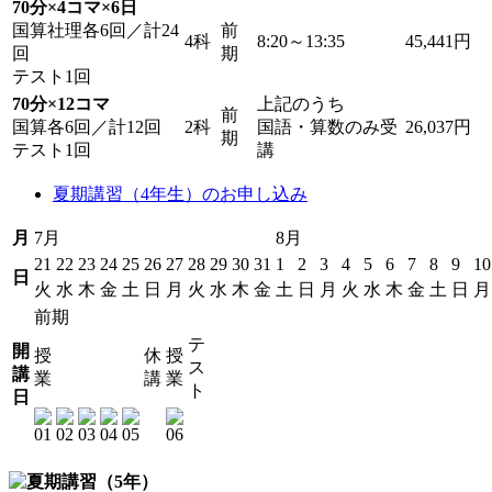
70分×4コマ×6日
国算社理各6回／計24
前
4科
8:20～13:35
45,441円
回
期
テスト1回
70分×12コマ
上記のうち
前
国算各6回／計12回
2科
国語・算数のみ受
26,037円
期
テスト1回
講
夏期講習（4年生）のお申し込み
月
7月
8月
21
22
23
24
25
26
27
28
29
30
31
1
2
3
4
5
6
7
8
9
10
日
火
水
木
金
土
日
月
火
水
木
金
土
日
月
火
水
木
金
土
日
月
前期
テ
開
授
休
授
ス
講
業
講
業
ト
日