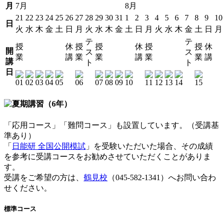
月
7月
8月
21
22
23
24
25
26
27
28
29
30
31
1
2
3
4
5
6
7
8
9
10
日
火
水
木
金
土
日
月
火
水
木
金
土
日
月
火
水
木
金
土
日
月
テ
テ
授
休
授
授
休
授
授
休
開
ス
ス
業
講
業
業
講
業
業
講
講
ト
ト
日
「応用コース」「難問コース」も設置しています。（受講基
準あり）
「
日能研 全国公開模試
」を受験いただいた場合、その成績
を参考に受講コースをお勧めさせていただくことがありま
す。
受講をご希望の方は、
鶴見校
（045-582-1341）へお問い合わ
せください。
標準コース