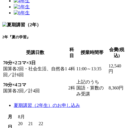
2年『夏の学習』
科
会費(税
受講日数
授業時間帯
目
込)
70分×2コマ×3日
12,540
国算各2回・社会生活、自然各1
4科
11:00～13:35
円
回／計6回
上記のうち
70分×4コマ
2科
国語・算数の
8,360円
国算各2回／計4回
み受講
夏期講習（2年生）のお申し込み
月
8月
20
21
22
日