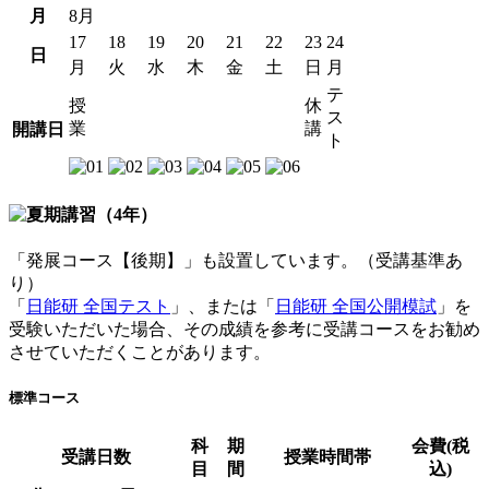
月
8月
17
18
19
20
21
22
23
24
日
月
火
水
木
金
土
日
月
テ
授
休
ス
業
講
開講日
ト
「発展コース【後期】」も設置しています。（受講基準あ
り）
「
日能研 全国テスト
」、または「
日能研 全国公開模試
」を
受験いただいた場合、その成績を参考に受講コースをお勧め
させていただくことがあります。
標準コース
科
期
会費(税
受講日数
授業時間帯
目
間
込)