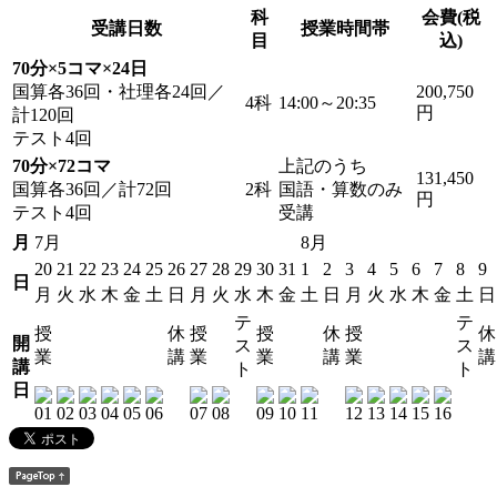
科
会費(税
受講日数
授業時間帯
目
込)
70分×5コマ×24日
国算各36回・社理各24回／
200,750
4科
14:00～20:35
円
計120回
テスト4回
70分×72コマ
上記のうち
131,450
国算各36回／計72回
2科
国語・算数のみ
円
テスト4回
受講
月
7月
8月
20
21
22
23
24
25
26
27
28
29
30
31
1
2
3
4
5
6
7
8
9
日
月
火
水
木
金
土
日
月
火
水
木
金
土
日
月
火
水
木
金
土
日
テ
テ
授
休
授
授
休
授
休
開
ス
ス
業
講
業
業
講
業
講
講
ト
ト
日