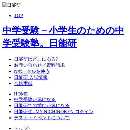
TOP
中学受験－小学生のための中
学受験塾。日能研
日能研はどこにある?
お問い合わせ／資料請求
Nポータルを使う
日能研 入試情報
合格実績
HOME
中学受験が気になる
日能研での学びが気になる
日能研生--MY NICHINOKEN ログイン
テスト・イベントについて
トップ
>