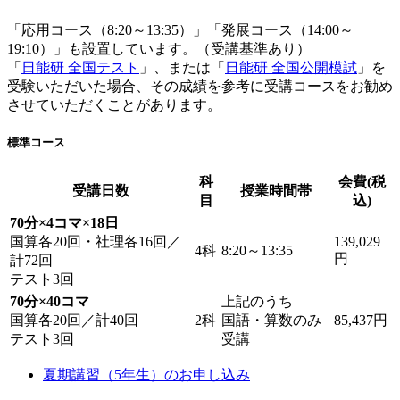
「応用コース（8:20～13:35）」「発展コース（14:00～
19:10）」も設置しています。（受講基準あり）
「
日能研 全国テスト
」、または「
日能研 全国公開模試
」を
受験いただいた場合、その成績を参考に受講コースをお勧め
させていただくことがあります。
標準コース
科
会費(税
受講日数
授業時間帯
目
込)
70分×4コマ×18日
国算各20回・社理各16回／
139,029
4科
8:20～13:35
円
計72回
テスト3回
70分×40コマ
上記のうち
国算各20回／計40回
2科
国語・算数のみ
85,437円
テスト3回
受講
夏期講習（5年生）のお申し込み