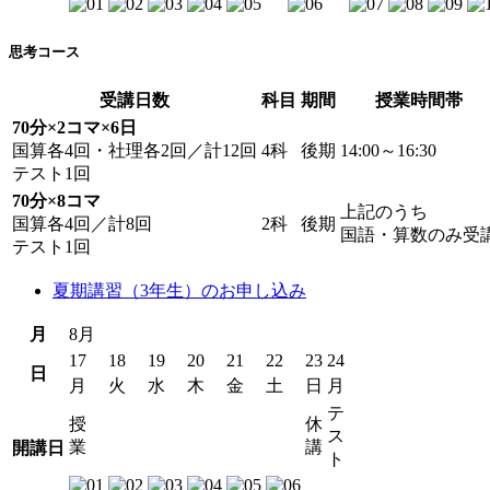
思考コース
受講日数
科目
期間
授業時間帯
70分×2コマ×6日
国算各4回・社理各2回／計12回
4科
後期
14:00～16:30
テスト1回
70分×8コマ
上記のうち
国算各4回／計8回
2科
後期
国語・算数のみ受
テスト1回
夏期講習（3年生）のお申し込み
月
8月
17
18
19
20
21
22
23
24
日
月
火
水
木
金
土
日
月
テ
授
休
ス
業
講
開講日
ト