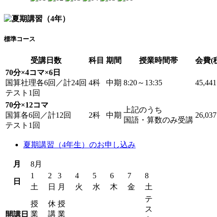
標準コース
受講日数
科目
期間
授業時間帯
会費(
70分×4コマ×6日
国算社理各6回／計24回
4科
中期
8:20～13:35
45,44
テスト1回
70分×12コマ
上記のうち
国算各6回／計12回
2科
中期
26,03
国語・算数のみ受講
テスト1回
夏期講習（4年生）のお申し込み
月
8月
1
2
3
4
5
6
7
8
日
土
日
月
火
水
木
金
土
テ
授
休
授
ス
業
講
業
開講日