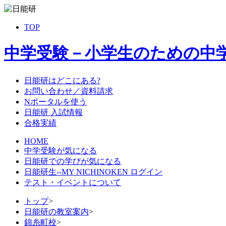
TOP
中学受験－小学生のための中
日能研はどこにある?
お問い合わせ／資料請求
Nポータルを使う
日能研 入試情報
合格実績
HOME
中学受験が気になる
日能研での学びが気になる
日能研生--MY NICHINOKEN ログイン
テスト・イベントについて
トップ
>
日能研の教室案内
>
錦糸町校
>