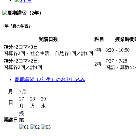
2年『夏の学習』
受講日数
科目
授業時間
70分×2コマ×3日
4科
8:20～10:50
国算各2回・社会生活、自然各1回／計6回
70分×2コマ×2日
7/27・7/28
2科
国算各2回／計4回
国語・算数の
夏期講習（2年生）のお申し込み
月
7月
27
28
29
日
月
火
水
授
開講日
業