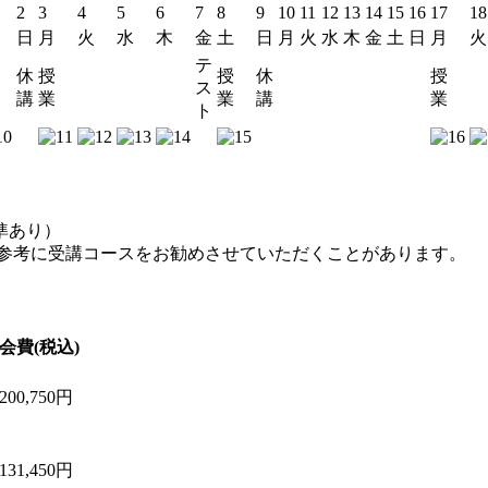
2
3
4
5
6
7
8
9
10
11
12
13
14
15
16
17
18
日
月
火
水
木
金
土
日
月
火
水
木
金
土
日
月
火
テ
休
授
授
休
授
ス
講
業
業
講
業
ト
準あり）
参考に受講コースをお勧めさせていただくことがあります。
会費(税込)
200,750円
131,450円