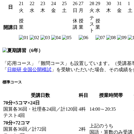
21
22
23
24
25
26
27
28
29
30
31
1
日
火
水
木
金
土
日
月
火
水
木
金
土
テ
授
休
授
授
ス
業
講
業
業
開講日
ト
「応用コース」「難問コース」も設置しています。（受講基
「
日能研 全国公開模試
」を受験いただいた場合、その成績を
標準コース
受講日数
科目
授業時間帯
70分×5コマ×24日
国算各36回・社理各24回／計120回
4科
14:00～20:35
テスト4回
70分×72コマ
上記のうち
国算各36回／計72回
2科
国語・算数のみ受講