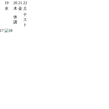
19
20
21
22
水
木
金
土
テ
休
ス
講
ト