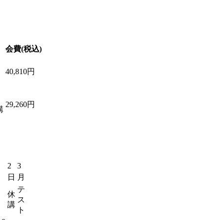
会費(税込)
40,810円
29,260円
講
月
2
3
日
月
テ
休
ス
講
ト