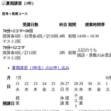
思考＋発展コース
受講日数
科目
期間
授業時間帯
70分×2コマ×10日
国算各6回・社理各4回／計20回
4科
前期
14:00～16:30
テスト2回
70分×12コマ
上記のうち
国算各6回／計12回
2科
前期
国語・算数のみ受
テスト2回
夏期講習（3年生）のお申し込み
月
7月
8
21
22
23
24
25
26
27
28
29
30
31
1
日
火
水
木
金
土
日
月
火
水
木
金
土
テ
授
休
授
授
ス
業
講
業
業
開講日
ト