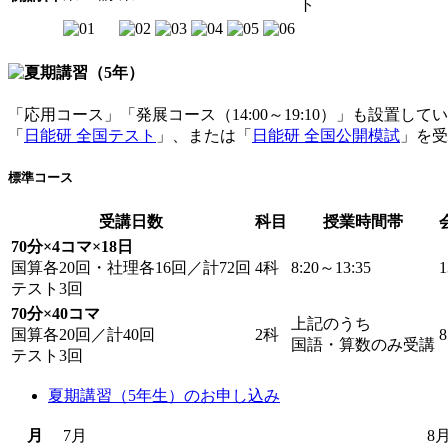
ト
「応用コース」「発展コース（14:00～19:10）」も設置し
「
日能研 全国テスト
」、または「
日能研 全国公開模試
」を受
標準コース
受講日数
科目
授業時間帯
70分×4コマ×18日
国算各20回・社理各16回／計72回
4科
8:20～13:35
1
テスト3回
70分×40コマ
上記のうち
国算各20回／計40回
2科
8
国語・算数のみ受講
テスト3回
夏期講習（5年生）のお申し込み
月
7月
8