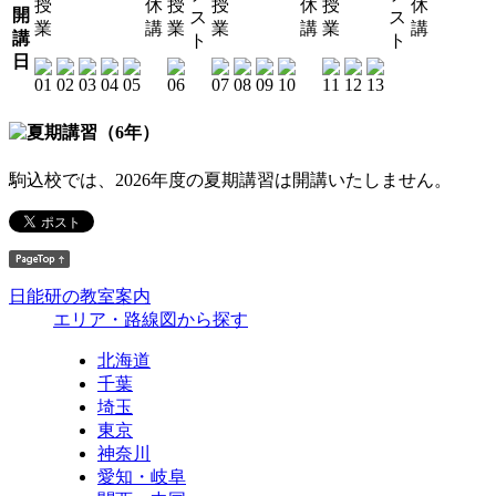
授
休
授
授
休
授
休
開
ス
ス
業
講
業
業
講
業
講
講
ト
ト
日
駒込校では、2026年度の夏期講習は開講いたしません。
日能研の教室案内
エリア・路線図から探す
北海道
千葉
埼玉
東京
神奈川
愛知・岐阜