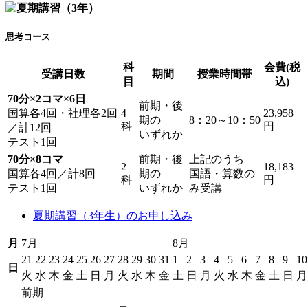
思考コース
科
会費(税
受講日数
期間
授業時間帯
目
込)
70分×2コマ×6日
前期・後
国算各4回・社理各2回
4
23,958
期の
8：20～10：50
科
円
／計12回
いずれか
テスト1回
70分×8コマ
前期・後
上記のうち
2
18,183
国算各4回／計8回
期の
国語・算数の
科
円
テスト1回
いずれか
み受講
夏期講習（3年生）のお申し込み
月
7月
8月
21
22
23
24
25
26
27
28
29
30
31
1
2
3
4
5
6
7
8
9
10
日
火
水
木
金
土
日
月
火
水
木
金
土
日
月
火
水
木
金
土
日
月
前期