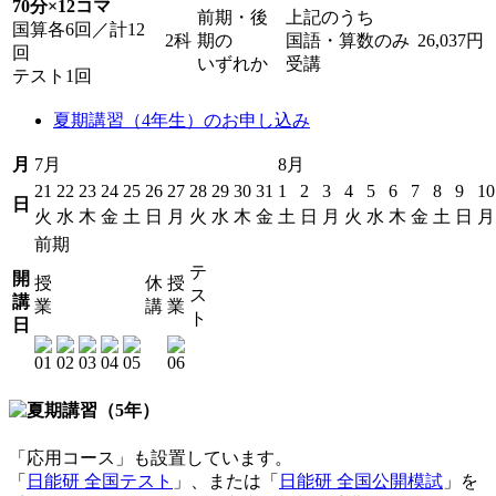
70分×12コマ
前期・後
上記のうち
国算各6回／計12
2科
期の
国語・算数のみ
26,037円
回
いずれか
受講
テスト1回
夏期講習（4年生）のお申し込み
月
7月
8月
21
22
23
24
25
26
27
28
29
30
31
1
2
3
4
5
6
7
8
9
10
日
火
水
木
金
土
日
月
火
水
木
金
土
日
月
火
水
木
金
土
日
月
前期
テ
開
授
休
授
ス
講
業
講
業
ト
日
「応用コース」も設置しています。
「
日能研 全国テスト
」、または「
日能研 全国公開模試
」を