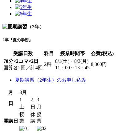
2年『夏の学習』
受講日数
科目
授業時間帯
会費(税込)
70分×2コマ×2日
8/1(土)・8/3(月)
2科
8,360円
国算各2回／計4回
11：00～13：45
夏期講習（2年生）のお申し込み
月
8月
1
2
3
日
土
日
月
授
休
授
開講日
業
講
業