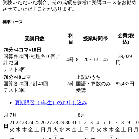
受験いただいた場合、その成績を参考に受講コースをお勧め
させていただくことがあります。
標準コース
科
会費(税
受講日数
授業時間帯
目
込)
70分×4コマ×18日
国算各20回･社理各16回／
139,029
4科
8：20～13：45
円
計72回
テスト3回
70分×40コマ
上記のうち
国算各20回／計40回
2科
国語・算数のみ
85,437円
テスト3回
受講
夏期講習（5年生）のお申し込み
月
7月
8月
21
22
23
24
25
26
27
28
29
30
31
1
2
3
4
5
6
7
8
9
10
日
火
水
木
金
土
日
月
火
水
木
金
土
日
月
火
水
木
金
土
日
月
テ
テ