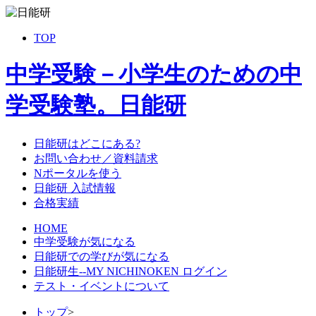
TOP
中学受験－小学生のための中
学受験塾。日能研
日能研はどこにある?
お問い合わせ／資料請求
Nポータルを使う
日能研 入試情報
合格実績
HOME
中学受験が気になる
日能研での学びが気になる
日能研生--MY NICHINOKEN ログイン
テスト・イベントについて
トップ
>