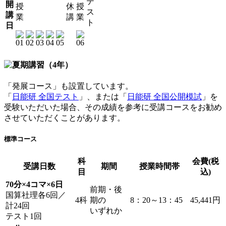
テ
開
授
休
授
ス
講
業
講
業
ト
日
「発展コース」も設置しています。
「
日能研 全国テスト
」、または「
日能研 全国公開模試
」を
受験いただいた場合、その成績を参考に受講コースをお勧め
させていただくことがあります。
標準コース
科
会費(税
受講日数
期間
授業時間帯
目
込)
70分×4コマ×6日
前期・後
国算社理各6回／
4科
期の
8：20～13：45
45,441円
計24回
いずれか
テスト1回