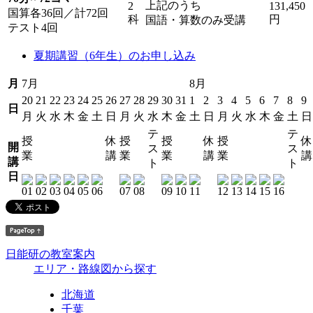
上記のうち
2
131,450
国算各36回／計72回
科
円
国語・算数のみ受講
テスト4回
夏期講習（6年生）のお申し込み
月
7月
8月
20
21
22
23
24
25
26
27
28
29
30
31
1
2
3
4
5
6
7
8
9
日
月
火
水
木
金
土
日
月
火
水
木
金
土
日
月
火
水
木
金
土
日
テ
テ
授
休
授
授
休
授
休
開
ス
ス
業
講
業
業
講
業
講
講
ト
ト
日
日能研の教室案内
エリア・路線図から探す
北海道
千葉