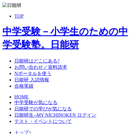
TOP
中学受験－小学生のための中
学受験塾。日能研
日能研はどこにある?
お問い合わせ／資料請求
Nポータルを使う
日能研 入試情報
合格実績
HOME
中学受験が気になる
日能研での学びが気になる
日能研生--MY NICHINOKEN ログイン
テスト・イベントについて
トップ
>