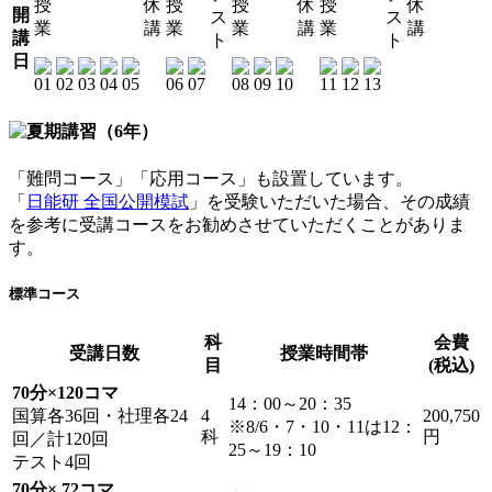
授
休
授
授
休
授
休
開
ス
ス
業
講
業
業
講
業
講
講
ト
ト
日
「難問コース」「応用コース」も設置しています。
「
日能研 全国公開模試
」を受験いただいた場合、その成績
を参考に受講コースをお勧めさせていただくことがありま
す。
標準コース
科
会費
受講日数
授業時間帯
目
(税込)
70分×120コマ
14：00～20：35
国算各36回・社理各24
4
200,750
※8/6・7・10・11は12：
科
円
回／計120回
25～19：10
テスト4回
70分× 72コマ