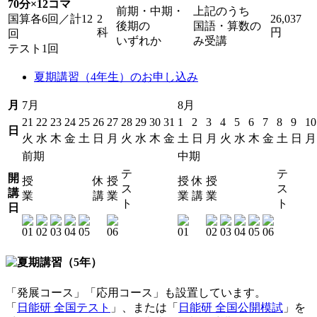
70分×12コマ
前期・中期・
上記のうち
国算各6回／計12
2
26,037
後期の
国語・算数の
科
円
回
いずれか
み受講
テスト1回
夏期講習（4年生）のお申し込み
月
7月
8月
21
22
23
24
25
26
27
28
29
30
31
1
2
3
4
5
6
7
8
9
10
日
火
水
木
金
土
日
月
火
水
木
金
土
日
月
火
水
木
金
土
日
月
前期
中期
テ
テ
開
授
休
授
授
休
授
ス
ス
講
業
講
業
業
講
業
ト
ト
日
「発展コース」「応用コース」も設置しています。
「
日能研 全国テスト
」、または「
日能研 全国公開模試
」を