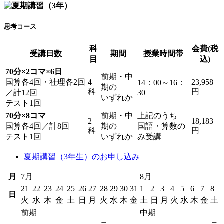
思考コース
科
会費(税
受講日数
期間
授業時間帯
目
込)
70分×2コマ×6日
前期・中
国算各4回・社理各2回
4
23,958
14：00～16：
期の
科
円
／計12回
30
いずれか
テスト1回
70分×8コマ
前期・中
上記のうち
2
18,183
国算各4回／計8回
期の
国語・算数の
科
円
テスト1回
いずれか
み受講
夏期講習（3年生）のお申し込み
月
7月
8月
21
22
23
24
25
26
27
28
29
30
31
1
2
3
4
5
6
7
8
日
火
水
木
金
土
日
月
火
水
木
金
土
日
月
火
水
木
金
土
前期
中期