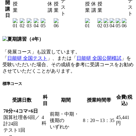
テ
テ
開
授
休
授
授
休
授
ス
ス
講
業
講
業
業
講
業
ト
ト
日
「発展コース」も設置しています。
「
日能研 全国テスト
」、または「
日能研 全国公開模試
」を
受験いただいた場合、その成績を参考に受講コースをお勧め
させていただくことがあります。
標準コース
科
会費(税
受講日数
期間
授業時間帯
目
込)
70分×4コマ×6日
前期・中期・
国算社理各6回／
4
45,441
後期の
8：20～13：35
科
円
計24回
いずれか
テスト1回