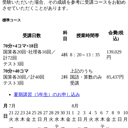
受験いただいた場合、その成績を参考に受講コースをお勧め
させていただくことがあります。
標準コース
科
会費(税
受講日数
授業時間帯
目
込)
70分×4コマ×18日
国算各20回･社理各16回／
139,029
4科
8：20～13：35
円
計72回
テスト3回
70分×40コマ
上記のうち
国算各20回／計40回
2科
国語・算数のみ
85,437円
テスト3回
受講
夏期講習（5年生）のお申し込み
月
7月
8月
21
22
23
24
25
26
27
28
29
30
31
1
2
3
4
5
6
7
8
9
10
日
火
水
木
金
土
日
月
火
水
木
金
土
日
月
火
水
木
金
土
日
月
テ
テ