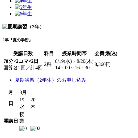
2年『夏の学習』
受講日数
科目
授業時間帯
会費(税込)
70分×2コマ×2日
8/19(水)・8/20(木)
2科
8,360円
国算各2回／計4回
14：00～16：30
夏期講習（2年生）のお申し込み
月
8月
19
20
日
水
木
授
開講日
業