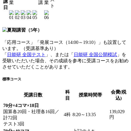
講
業
講
業
ト
日
「応用コース」「発展コース（14:00～19:10）」も設置して
います。（受講基準あり）
「
日能研 全国テスト
」、または「
日能研 全国公開模試
」を
受験いただいた場合、その成績を参考に受講コースをお勧め
させていただくことがあります。
標準コース
科
会費(税
受講日数
授業時間帯
目
込)
70分×4コマ×18日
国算各20回・社理各16回／
139,029
4科
8:20～13:35
円
計72回
テスト3回