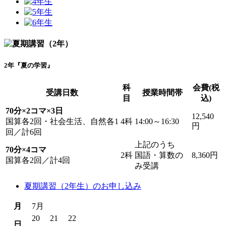
2年『夏の学習』
科
会費(税
受講日数
授業時間帯
目
込)
70分×2コマ×3日
12,540
国算各2回・社会生活、自然各1
4科
14:00～16:30
円
回／計6回
上記のうち
70分×4コマ
2科
国語・算数の
8,360円
国算各2回／計4回
み受講
夏期講習（2年生）のお申し込み
月
7月
20
21
22
日