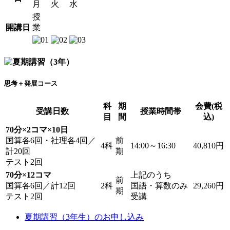
月
火
水
授
開講日
業
思考＋発展コース
科
期
会費(税
受講日数
授業時間帯
目
間
込)
70分×2コマ×10日
国算各6回・社理各4回／
前
4科
14:00～16:30
40,810円
計20回
期
テスト2回
70分×12コマ
上記のうち
前
国算各6回／計12回
2科
国語・算数のみ
29,260円
期
テスト2回
受講
夏期講習（3年生）のお申し込み