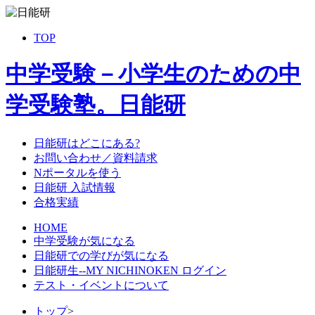
TOP
中学受験－小学生のための中
学受験塾。日能研
日能研はどこにある?
お問い合わせ／資料請求
Nポータルを使う
日能研 入試情報
合格実績
HOME
中学受験が気になる
日能研での学びが気になる
日能研生--MY NICHINOKEN ログイン
テスト・イベントについて
トップ
>