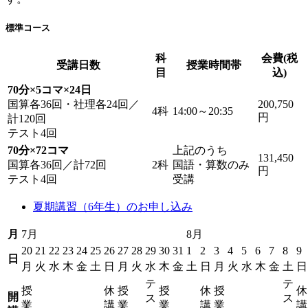
標準コース
科
会費(税
受講日数
授業時間帯
目
込)
70分×5コマ×24日
国算各36回・社理各24回／
200,750
4科
14:00～20:35
円
計120回
テスト4回
70分×72コマ
上記のうち
131,450
国算各36回／計72回
2科
国語・算数のみ
円
テスト4回
受講
夏期講習（6年生）のお申し込み
月
7月
8月
20
21
22
23
24
25
26
27
28
29
30
31
1
2
3
4
5
6
7
8
9
日
月
火
水
木
金
土
日
月
火
水
木
金
土
日
月
火
水
木
金
土
日
テ
テ
授
休
授
授
休
授
休
開
ス
ス
業
講
業
業
講
業
講