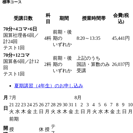
標準コース
科
会費(税
受講日数
期間
授業時間帯
目
込)
70分×4コマ×6日
前期・後
国算社理各6回／
4科
期の
8:20～13:35
45,441円
計24回
いずれか
テスト1回
70分×12コマ
前期・後
上記のうち
国算各6回／計12
2科
期の
国語・算数のみ
26,037円
回
いずれか
受講
テスト1回
夏期講習（4年生）のお申し込み
月
7月
8月
21
22
23
24
25
26
27
28
29
30
31
1
2
3
4
5
6
7
8
9
10
日
火
水
木
金
土
日
月
火
水
木
金
土
日
月
火
水
木
金
土
日
月
前期
テ
開
授
休
授
ス