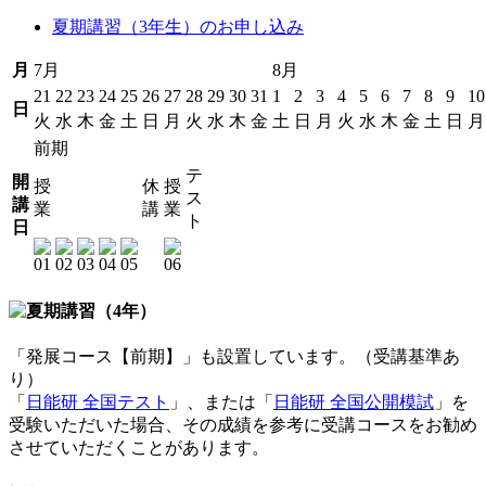
夏期講習（3年生）のお申し込み
月
7月
8月
21
22
23
24
25
26
27
28
29
30
31
1
2
3
4
5
6
7
8
9
10
日
火
水
木
金
土
日
月
火
水
木
金
土
日
月
火
水
木
金
土
日
月
前期
テ
開
授
休
授
ス
講
業
講
業
ト
日
「発展コース【前期】」も設置しています。（受講基準あ
り）
「
日能研 全国テスト
」、または「
日能研 全国公開模試
」を
受験いただいた場合、その成績を参考に受講コースをお勧め
させていただくことがあります。