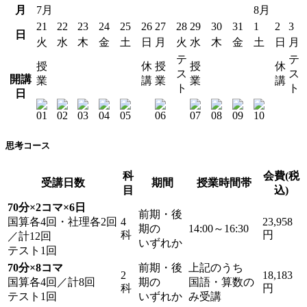
月
7月
8月
21
22
23
24
25
26
27
28
29
30
31
1
2
3
日
火
水
木
金
土
日
月
火
水
木
金
土
日
月
テ
テ
授
休
授
授
休
ス
ス
開講
業
講
業
業
講
ト
ト
日
思考コース
科
会費(税
受講日数
期間
授業時間帯
目
込)
70分×2コマ×6日
前期・後
国算各4回・社理各2回
4
23,958
期の
14:00～16:30
科
円
／計12回
いずれか
テスト1回
70分×8コマ
前期・後
上記のうち
2
18,183
国算各4回／計8回
期の
国語・算数の
科
円
テスト1回
いずれか
み受講