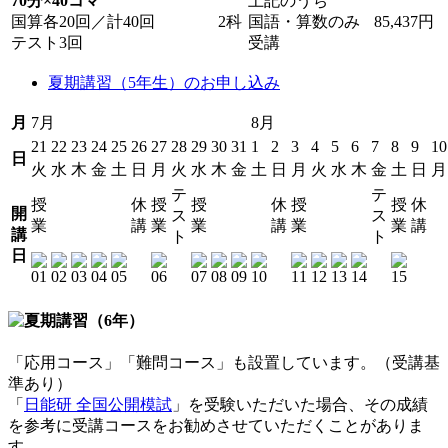
70分×40コマ
上記のうち
国算各20回／計40回
2科
国語・算数のみ
85,437円
テスト3回
受講
夏期講習（5年生）のお申し込み
月
7月
8月
21
22
23
24
25
26
27
28
29
30
31
1
2
3
4
5
6
7
8
9
10
日
火
水
木
金
土
日
月
火
水
木
金
土
日
月
火
水
木
金
土
日
月
テ
テ
授
休
授
授
休
授
授
休
開
ス
ス
業
講
業
業
講
業
業
講
講
ト
ト
日
「応用コース」「難問コース」も設置しています。（受講基
準あり）
「
日能研 全国公開模試
」を受験いただいた場合、その成績
を参考に受講コースをお勧めさせていただくことがありま
す。