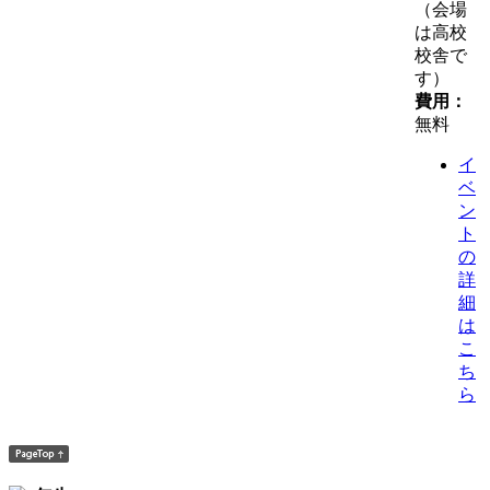
（会場
は高校
校舎で
す）
費用：
無料
イ
ベ
ン
ト
の
詳
細
は
こ
ち
ら