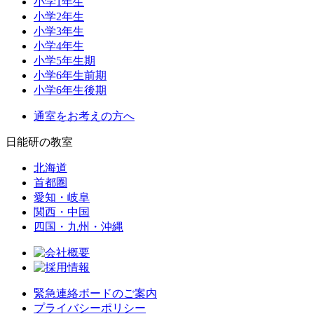
小学1年生
小学2年生
小学3年生
小学4年生
小学5年生期
小学6年生前期
小学6年生後期
通室をお考えの方へ
日能研の教室
北海道
首都圏
愛知・岐阜
関西・中国
四国・九州・沖縄
緊急連絡ボードのご案内
プライバシーポリシー