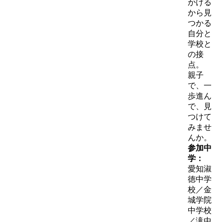
かける
から見
つかる
自分と
学校と
の接
点。
親子
で、一
歩進ん
で、見
つけて
みませ
んか。
参加中
学：
愛知淑
徳中学
校／金
城学院
中学校
／滝中