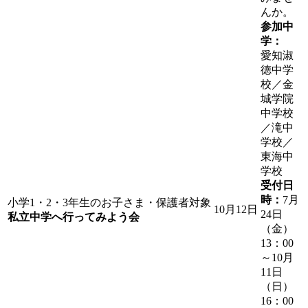
んか。
参加中
学：
愛知淑
徳中学
校／金
城学院
中学校
／滝中
学校／
東海中
学校
受付日
時：
7月
小学1・2・3年生のお子さま・保護者対象
10月12日
24日
私立中学へ行ってみよう会
（金）
13：00
～10月
11日
（日）
16：00