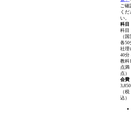
ご確
くだ
い。
科目
科目
（国
各50
社理
40分
教科1
点満
点）
会費
3,85
（税
込）