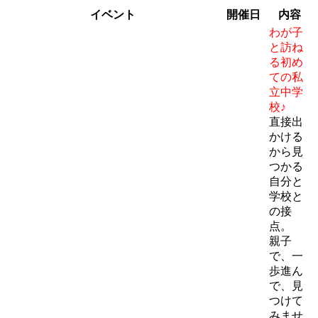
イベント
開催日
内容
わが子
と訪ね
る初め
ての私
立中学
校♪
直接出
かける
から見
つかる
自分と
学校と
の接
点。
親子
で、一
歩進ん
で、見
つけて
みませ