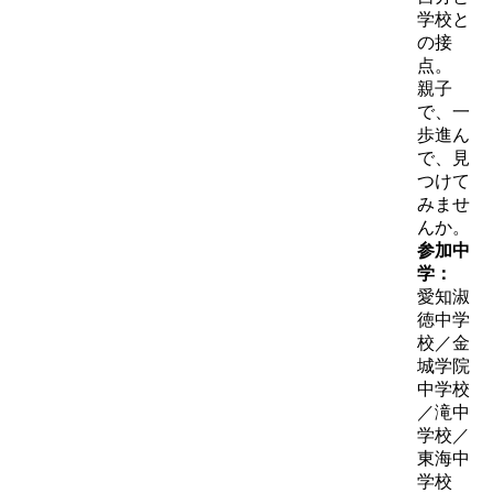
学校と
の接
点。
親子
で、一
歩進ん
で、見
つけて
みませ
んか。
参加中
学：
愛知淑
徳中学
校／金
城学院
中学校
／滝中
学校／
東海中
学校