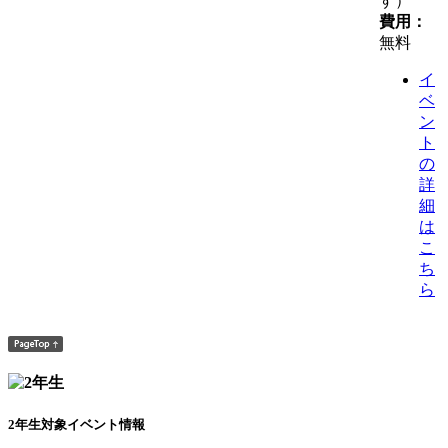
す）
費用：
無料
イ
ベ
ン
ト
の
詳
細
は
こ
ち
ら
2年生対象イベント情報