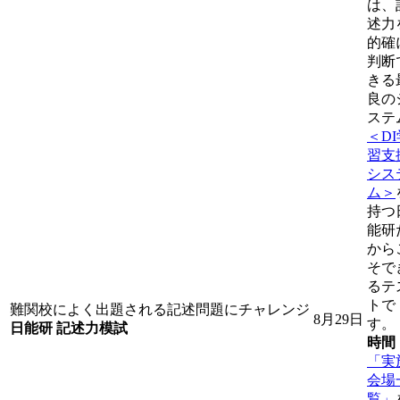
は、
述力
的確
判断
きる
良の
ステ
＜DI
習支
シス
ム＞
持つ
能研
から
そで
るテ
トで
難関校によく出題される記述問題にチャレンジ
8月29日
す。
日能研 記述力模試
時間
「実
会場
覧」