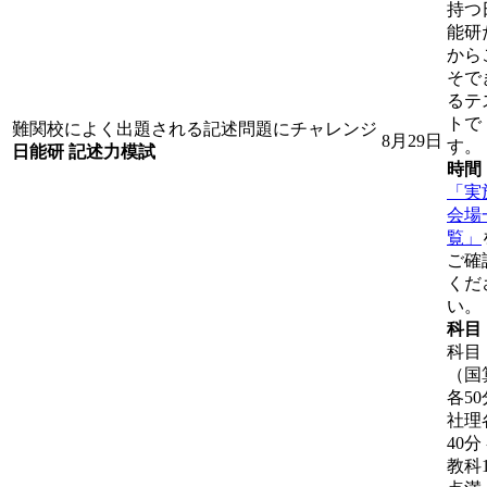
持つ
能研
から
そで
るテ
トで
難関校によく出題される記述問題にチャレンジ
8月29日
す。
日能研 記述力模試
時間
「実
会場
覧」
ご確
くだ
い。
科目
科目
（国
各50
社理
40分
教科1