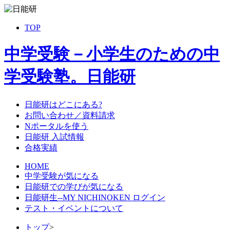
TOP
中学受験－小学生のための中
学受験塾。日能研
日能研はどこにある?
お問い合わせ／資料請求
Nポータルを使う
日能研 入試情報
合格実績
HOME
中学受験が気になる
日能研での学びが気になる
日能研生--MY NICHINOKEN ログイン
テスト・イベントについて
トップ
>