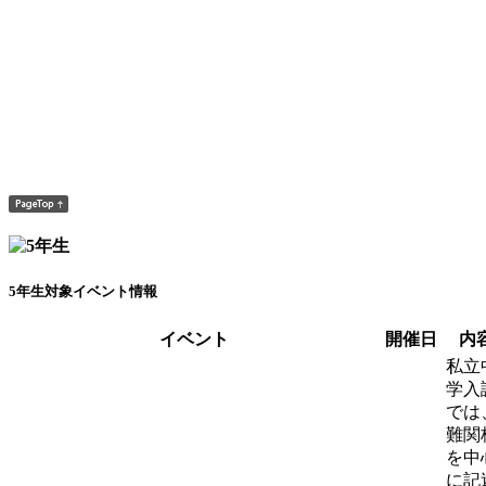
5年生対象イベント情報
イベント
開催日
内
私立
学入
では
難関
を中
に記