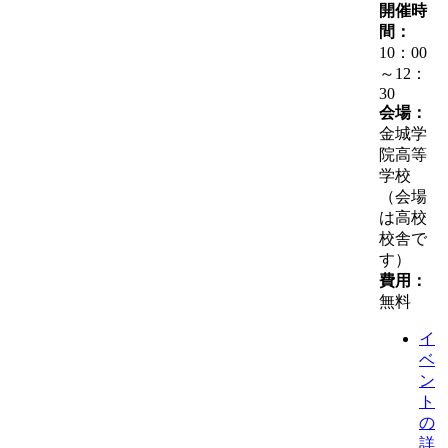
開催時
間：
10：00
～12：
30
会場：
金城学
院高等
学校
（会場
は高校
校舎で
す）
費用：
無料
イ
ベ
ン
ト
の
詳