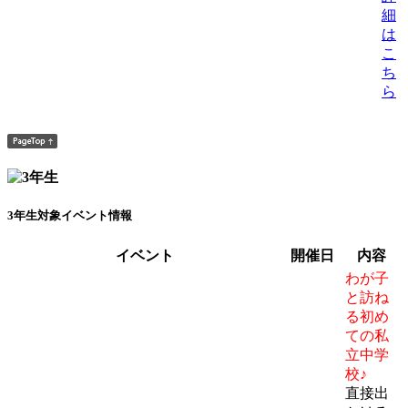
細
は
こ
ち
ら
3年生対象イベント情報
イベント
開催日
内容
わが子
と訪ね
る初め
ての私
立中学
校♪
直接出