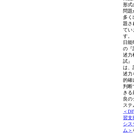
形式
問題
多く
題さ
てい
す。
日能
の『
述力
試』
は、
述力
的確
判断
きる
良の
ステ
＜DI
習支
シス
ム＞