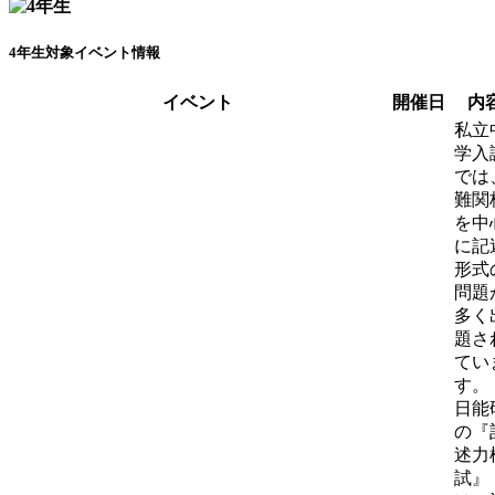
4年生対象イベント情報
イベント
開催日
内
私立
学入
では
難関
を中
に記
形式
問題
多く
題さ
てい
す。
日能
の『
述力
試』