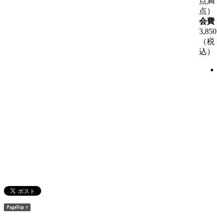
点満
点）
会費
3,85
（税
込）