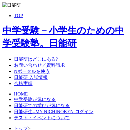
TOP
中学受験－小学生のための中
学受験塾。日能研
日能研はどこにある?
お問い合わせ／資料請求
Nポータルを使う
日能研 入試情報
合格実績
HOME
中学受験が気になる
日能研での学びが気になる
日能研生--MY NICHINOKEN ログイン
テスト・イベントについて
トップ
>