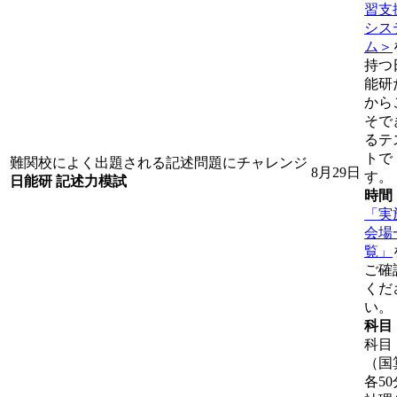
習支
シス
ム＞
持つ
能研
から
そで
るテ
トで
難関校によく出題される記述問題にチャレンジ
8月29日
す。
日能研 記述力模試
時間
「実
会場
覧」
ご確
くだ
い。
科目
科目
（国
各50