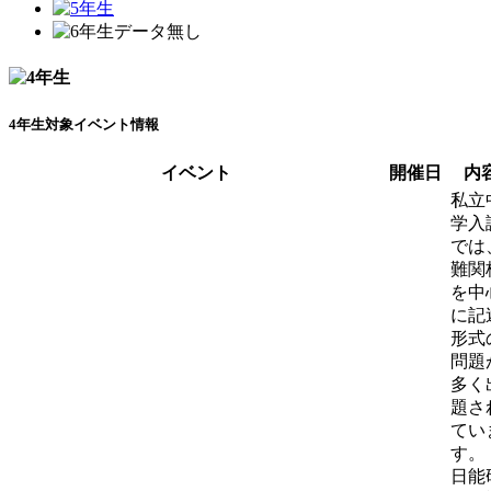
4年生対象イベント情報
イベント
開催日
内
私立
学入
では
難関
を中
に記
形式
問題
多く
題さ
てい
す。
日能