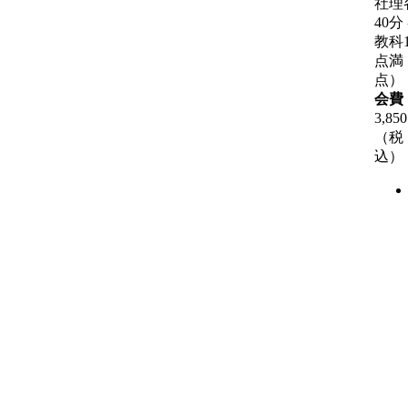
社理
40分
教科1
点満
点）
会費
3,85
（税
込）