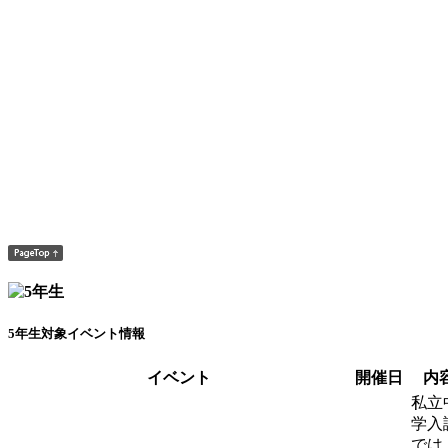
5年生対象イベント情報
イベント
開催日
内
私立
学入
では