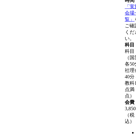
時間
「実
会場
覧」
ご確
くだ
い。
科目
科目
（国
各50
社理
40分
教科1
点満
点）
会費
3,85
（税
込）