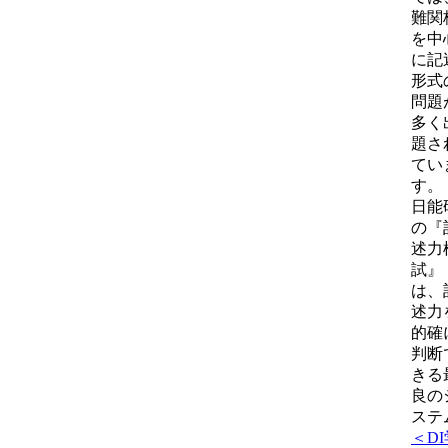
難関
を中
に記
形式
問題
多く
題さ
てい
す。
日能
の『
述力
試』
は、
述力
的確
判断
きる
良の
ステ
＜DI