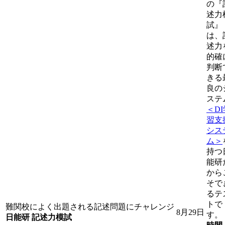
の『
述力
試』
は、
述力
的確
判断
きる
良の
ステ
＜DI
習支
シス
ム＞
持つ
能研
から
そで
るテ
トで
難関校によく出題される記述問題にチャレンジ
8月29日
す。
日能研 記述力模試