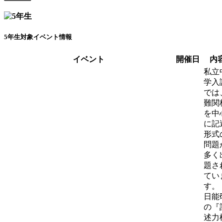
5年生対象イベント情報
イベント
開催日
内
私立
学入
では
難関
を中
に記
形式
問題
多く
題さ
てい
す。
日能
の『
述力