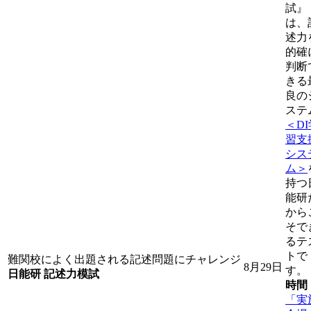
試』
は、
述力
的確
判断
きる
良の
ステ
＜DI
習支
シス
ム＞
持つ
能研
から
そで
るテ
トで
難関校によく出題される記述問題にチャレンジ
8月29日
す。
日能研 記述力模試
時間
「実