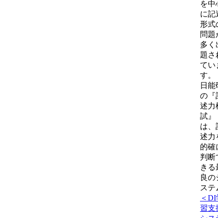
を中
に記
形式
問題
多く
題さ
てい
す。
日能
の『
述力
試』
は、
述力
的確
判断
きる
良の
ステ
＜DI
習支