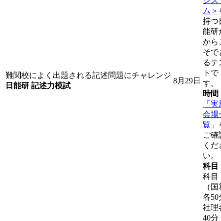
シス
ム＞
持つ
能研
から
そで
るテ
トで
難関校によく出題される記述問題にチャレンジ
8月29日
す。
日能研 記述力模試
時間
「実
会場
覧」
ご確
くだ
い。
科目
科目
（国
各50
社理
40分