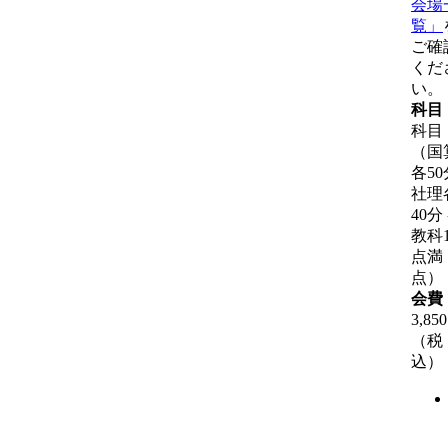
会場
覧」
ご確
くだ
い。
科目
科目
（国
各50
社理
40分
教科1
点満
点）
会費
3,85
（税
込）