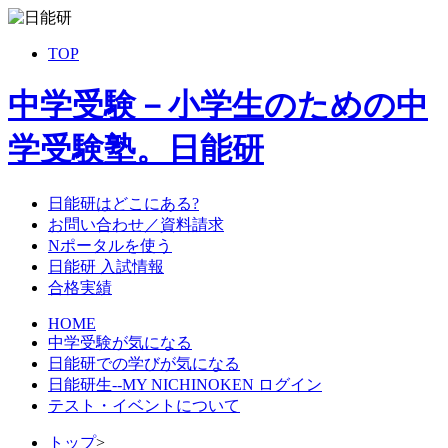
TOP
中学受験－小学生のための中
学受験塾。日能研
日能研はどこにある?
お問い合わせ／資料請求
Nポータルを使う
日能研 入試情報
合格実績
HOME
中学受験が気になる
日能研での学びが気になる
日能研生--MY NICHINOKEN ログイン
テスト・イベントについて
トップ
>