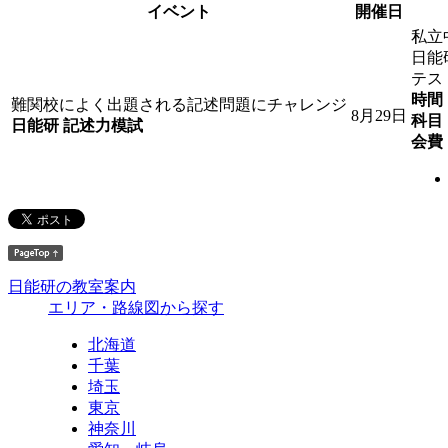
イベント
開催日
私立
日能
テス
時間
難関校によく出題される記述問題にチャレンジ
8月29日
科目
日能研 記述力模試
会費
日能研の教室案内
エリア・路線図から探す
北海道
千葉
埼玉
東京
神奈川