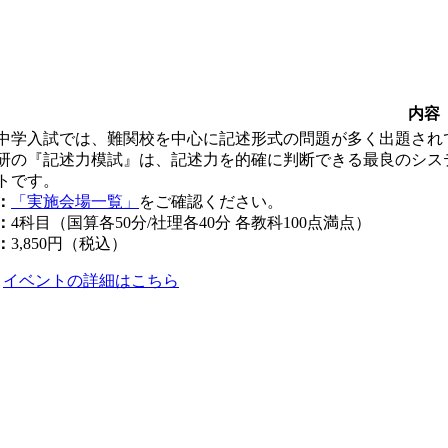
内容
中学入試では、難関校を中心に記述形式の問題が多く出題され
研の『記述力模試』は、記述力を的確に判断できる最良のシス
トです。
：
「実施会場一覧」
をご確認ください。
：
4科目（国算各50分/社理各40分 各教科100点満点）
：
3,850円（税込）
イベントの詳細はこちら