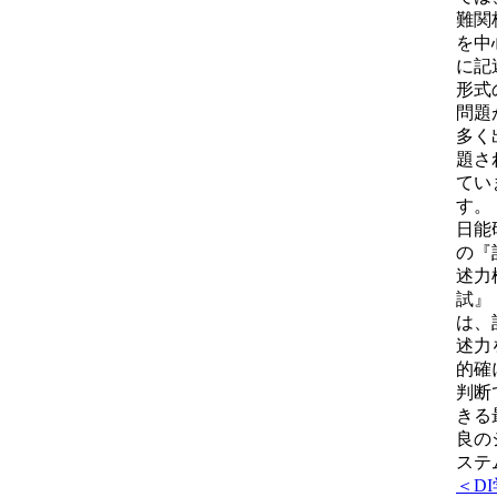
難関
を中
に記
形式
問題
多く
題さ
てい
す。
日能
の『
述力
試』
は、
述力
的確
判断
きる
良の
ステ
＜DI