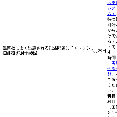
習支
シス
ム＞
持つ
能研
から
そで
るテ
トで
難関校によく出題される記述問題にチャレンジ
8月29日
す。
日能研 記述力模試
時間
「実
会場
覧」
ご確
くだ
い。
科目
科目
（国
各50