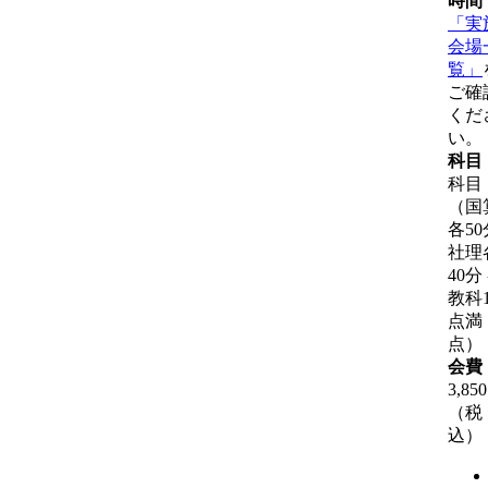
時間
「実
会場
覧」
ご確
くだ
い。
科目
科目
（国
各50
社理
40分
教科1
点満
点）
会費
3,85
（税
込）