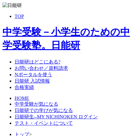
TOP
中学受験－小学生のための中
学受験塾。日能研
日能研はどこにある?
お問い合わせ／資料請求
Nポータルを使う
日能研 入試情報
合格実績
HOME
中学受験が気になる
日能研での学びが気になる
日能研生--MY NICHINOKEN ログイン
テスト・イベントについて
トップ
>