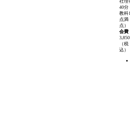
社理
40分
教科1
点満
点）
会費
3,85
（税
込）