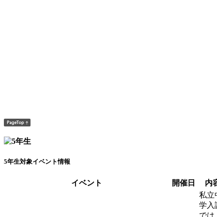
5年生対象イベント情報
イベント
開催日
内
私立
学入
では