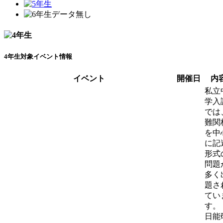
4年生対象イベント情報
イベント
開催日
内
私立
学入
では
難関
を中
に記
形式
問題
多く
題さ
てい
す。
日能