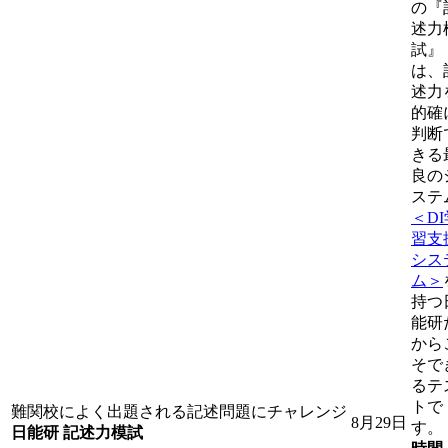
の『
述力
試』
は、
述力
的確
判断
きる
良の
ステ
＜DI
習支
シス
ム＞
持つ
能研
から
そで
るテ
トで
難関校によく出題される記述問題にチャレンジ
8月29日
す。
日能研 記述力模試