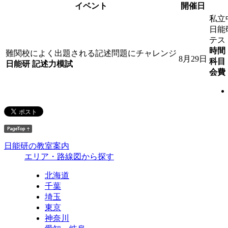
イベント
開催日
私立
日能
テス
時間
難関校によく出題される記述問題にチャレンジ
8月29日
科目
日能研 記述力模試
会費
日能研の教室案内
エリア・路線図から探す
北海道
千葉
埼玉
東京
神奈川