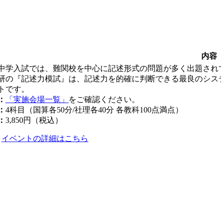
内容
中学入試では、難関校を中心に記述形式の問題が多く出題され
研の『記述力模試』は、記述力を的確に判断できる最良のシス
トです。
：
「実施会場一覧」
をご確認ください。
：
4科目（国算各50分/社理各40分 各教科100点満点）
：
3,850円（税込）
イベントの詳細はこちら