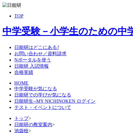
TOP
中学受験－小学生のための中
日能研はどこにある?
お問い合わせ／資料請求
Nポータルを使う
日能研 入試情報
合格実績
HOME
中学受験が気になる
日能研での学びが気になる
日能研生--MY NICHINOKEN ログイン
テスト・イベントについて
トップ
>
日能研の教室案内
>
池袋校
>