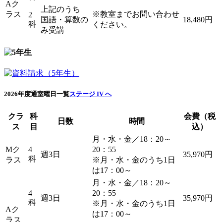
Aク
上記のうち
ラス
※教室までお問い合わせ
2
国語・算数の
18,480円
科
ください。
み受講
2026年度通室曜日一覧
ステージ IV へ
クラ
科
会費（税
日数
時間
ス
目
込）
月・水・金／18：20～
Mク
4
20：55
週3日
35,970円
科
ラス
※月・水・金のうち1日
は17：00～
月・水・金／18：20～
4
20：55
週3日
35,970円
科
※月・水・金のうち1日
Aク
は17：00～
ラス