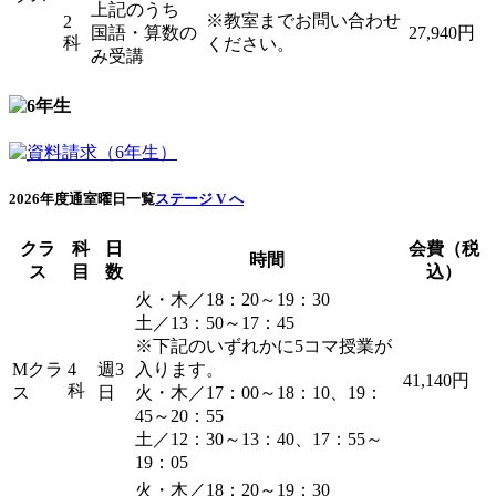
上記のうち
※教室までお問い合わせ
2
国語・算数の
27,940円
科
ください。
み受講
2026年度通室曜日一覧
ステージ V へ
クラ
科
日
会費（税
時間
ス
目
数
込）
火・木／18：20～19：30
土／13：50～17：45
※下記のいずれかに5コマ授業が
Mクラ
4
週3
入ります。
41,140円
科
ス
日
火・木／17：00～18：10、19：
45～20：55
土／12：30～13：40、17：55～
19：05
火・木／18：20～19：30