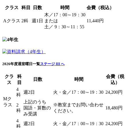
クラス
科目
日数
時間
会費（税込）
木／17：00～19：30
Aクラス
2科
週1日
または
11,440円
土／ 9：30～11：55
2026年度通室曜日一覧
ステージ III へ
クラ
科
会費（税
日数
時間
ス
目
込）
4
週2日
火・金／17：00～19：30
24,200円
科
Mク
上記のうち
ラス
※教室までお問い合わせ
2
国語・算数の
18,480円
科
ください。
み受講
4
週2日
火・金／17：00～19：30
24,200円
科