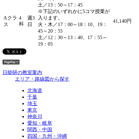
土／13：50～17：45
※下記のいずれかに5コマ授業が
Aクラ
4
週3
入ります。
41,140円
科
ス
日
火・木／17：00～18：10、19：
45～20：55
土／12：30～13：40、17：55～
19：05
日能研の教室案内
エリア・路線図から探す
北海道
千葉
埼玉
東京
神奈川
愛知・岐阜
関西・中国
四国・九州・沖縄