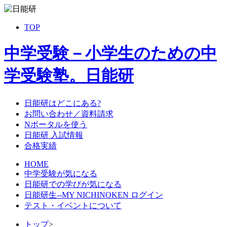
TOP
中学受験－小学生のための中
学受験塾。日能研
日能研はどこにある?
お問い合わせ／資料請求
Nポータルを使う
日能研 入試情報
合格実績
HOME
中学受験が気になる
日能研での学びが気になる
日能研生--MY NICHINOKEN ログイン
テスト・イベントについて
トップ
>