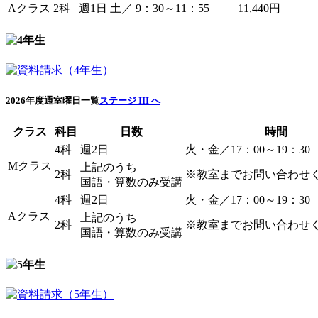
Aクラス
2科
週1日
土／ 9：30～11：55
11,440円
2026年度通室曜日一覧
ステージ III へ
クラス
科目
日数
時間
4科
週2日
火・金／17：00～19：30
Mクラス
上記のうち
2科
※教室までお問い合わせ
国語・算数のみ受講
4科
週2日
火・金／17：00～19：30
Aクラス
上記のうち
2科
※教室までお問い合わせ
国語・算数のみ受講