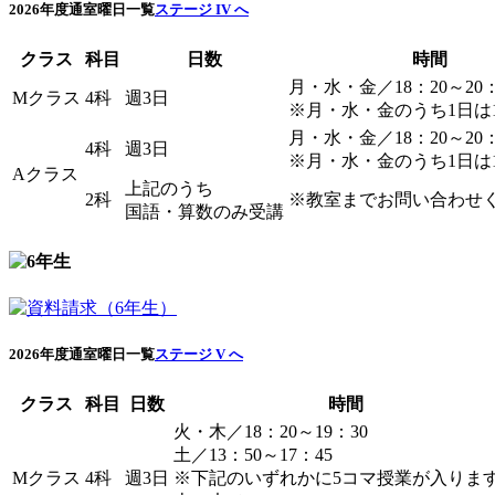
2026年度通室曜日一覧
ステージ IV へ
クラス
科目
日数
時間
月・水・金／18：20～20：
Mクラス
4科
週3日
※月・水・金のうち1日は1
月・水・金／18：20～20：
4科
週3日
※月・水・金のうち1日は1
Aクラス
上記のうち
2科
※教室までお問い合わせ
国語・算数のみ受講
2026年度通室曜日一覧
ステージ V へ
クラス
科目
日数
時間
火・木／18：20～19：30
土／13：50～17：45
Mクラス
4科
週3日
※下記のいずれかに5コマ授業が入りま