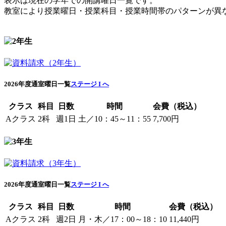
表示は現在の学年での開講曜日一覧です。
教室により授業曜日・授業科目・授業時間帯のパターンが異
2026年度通室曜日一覧
ステージ I へ
クラス
科目
日数
時間
会費（税込）
Aクラス
2科
週1日
土／10：45～11：55
7,700円
2026年度通室曜日一覧
ステージ I へ
クラス
科目
日数
時間
会費（税込）
Aクラス
2科
週2日
月・木／17：00～18：10
11,440円