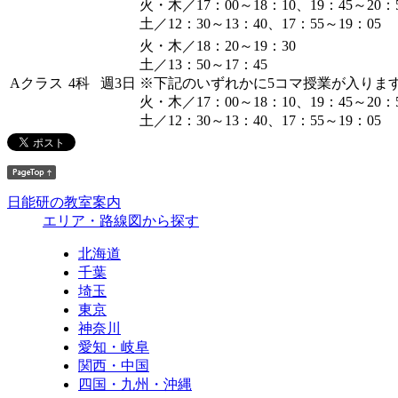
火・木／17：00～18：10、19：45～20：
土／12：30～13：40、17：55～19：05
火・木／18：20～19：30
土／13：50～17：45
Aクラス
4科
週3日
※下記のいずれかに5コマ授業が入りま
火・木／17：00～18：10、19：45～20：
土／12：30～13：40、17：55～19：05
日能研の教室案内
エリア・路線図から探す
北海道
千葉
埼玉
東京
神奈川
愛知・岐阜
関西・中国
四国・九州・沖縄