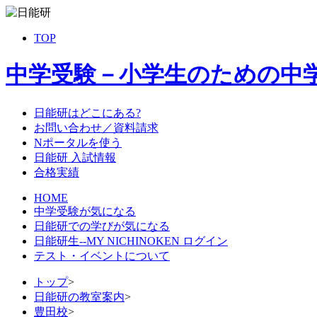
TOP
中学受験－小学生のための中
日能研はどこにある?
お問い合わせ／資料請求
Nポータルを使う
日能研 入試情報
合格実績
HOME
中学受験が気になる
日能研での学びが気になる
日能研生--MY NICHINOKEN ログイン
テスト・イベントについて
トップ
>
日能研の教室案内
>
豊田校
>