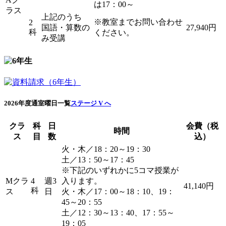
は17：00～
ラス
上記のうち
※教室までお問い合わせ
2
国語・算数の
27,940円
科
ください。
み受講
2026年度通室曜日一覧
ステージ V へ
クラ
科
日
会費（税
時間
ス
目
数
込）
火・木／18：20～19：30
土／13：50～17：45
※下記のいずれかに5コマ授業が
Mクラ
4
週3
入ります。
41,140円
科
ス
日
火・木／17：00～18：10、19：
45～20：55
土／12：30～13：40、17：55～
19：05