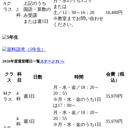
月・水のうち3コマ
Aク
上記のうち
または
ラス
国語・算数の
2
土／12：30～16：20
18,480円
科
み受講
※教室までお問い合わせ
または週1日
ください。
2026年度通室曜日一覧
ステージ IV へ
クラ
科
会費（税
日数
時間
ス
目
込）
月・水・金／18：20～
Mク
4
20：55
週3日
35,970円
科
ラス
※月・水・金のうち1日
は17：00～
月・水・金／18：20～
4
20：55
週3日
35,970円
科
※月・水・金のうち1日
Aク