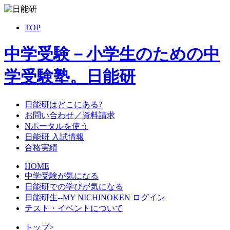
TOP
中学受験－小学生のための中
学受験塾。日能研
日能研はどこにある?
お問い合わせ／資料請求
Nポータルを使う
日能研 入試情報
合格実績
HOME
中学受験が気になる
日能研での学びが気になる
日能研生--MY NICHINOKEN ログイン
テスト・イベントについて
トップ
>