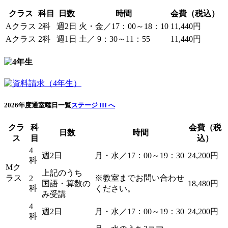
クラス
科目
日数
時間
会費（税込）
Aクラス
2科
週2日
火・金／17：00～18：10
11,440円
Aクラス
2科
週1日
土／ 9：30～11：55
11,440円
2026年度通室曜日一覧
ステージ III へ
クラ
科
会費（税
日数
時間
ス
目
込）
4
週2日
月・水／17：00～19：30
24,200円
科
Mク
上記のうち
ラス
※教室までお問い合わせ
2
国語・算数の
18,480円
科
ください。
み受講
4
週2日
月・水／17：00～19：30
24,200円
科