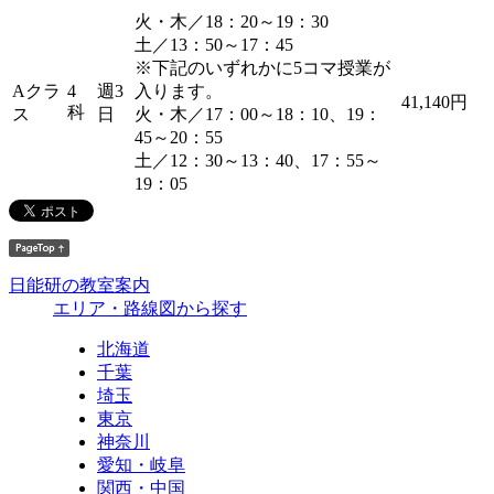
火・木／18：20～19：30
土／13：50～17：45
※下記のいずれかに5コマ授業が
Aクラ
4
週3
入ります。
41,140円
科
ス
日
火・木／17：00～18：10、19：
45～20：55
土／12：30～13：40、17：55～
19：05
日能研の教室案内
エリア・路線図から探す
北海道
千葉
埼玉
東京
神奈川
愛知・岐阜
関西・中国