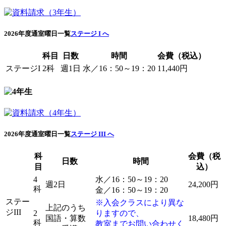
2026年度通室曜日一覧
ステージ I へ
科目
日数
時間
会費（税込）
ステージI
2科
週1日
水／16：50～19：20
11,440円
2026年度通室曜日一覧
ステージ III へ
科
会費（税
日数
時間
目
込）
4
水／16：50～19：20
週2日
24,200円
科
金／16：50～19：20
ステー
※入会クラスにより異な
上記のうち
ジIII
2
りますので、
国語・算数
18,480円
科
教室までお問い合わせく