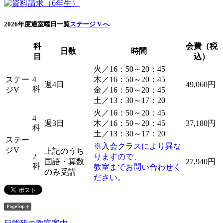
2026年度通室曜日一覧
ステージ V へ
科
会費（税
日数
時間
目
込）
火／16：50～20：45
ステー
4
木／16：50～20：45
週4日
49,060円
科
ジV
金／16：50～20：45
土／13：30～17：20
火／16：50～20：45
4
週3日
木／16：50～20：45
37,180円
科
土／13：30～17：20
ステー
※入会クラスにより異な
ジV
上記のうち
2
りますので、
国語・算数
27,940円
科
教室までお問い合わせく
のみ受講
ださい。