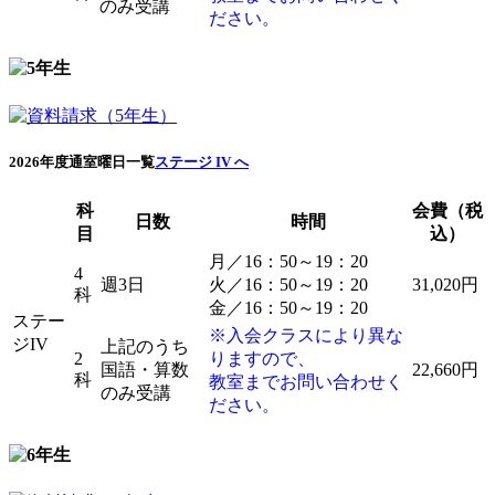
のみ受講
ださい。
2026年度通室曜日一覧
ステージ IV へ
科
会費（税
日数
時間
目
込）
月／16：50～19：20
4
週3日
火／16：50～19：20
31,020円
科
金／16：50～19：20
ステー
※入会クラスにより異な
ジIV
上記のうち
2
りますので、
国語・算数
22,660円
科
教室までお問い合わせく
のみ受講
ださい。