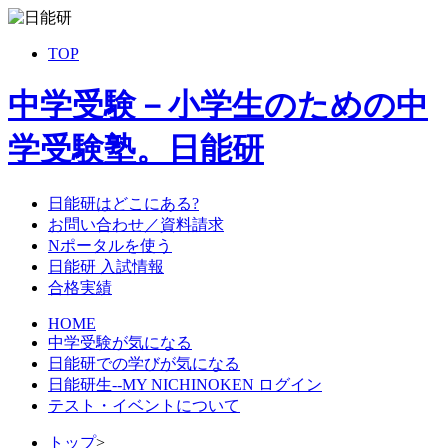
TOP
中学受験－小学生のための中
学受験塾。日能研
日能研はどこにある?
お問い合わせ／資料請求
Nポータルを使う
日能研 入試情報
合格実績
HOME
中学受験が気になる
日能研での学びが気になる
日能研生--MY NICHINOKEN ログイン
テスト・イベントについて
トップ
>