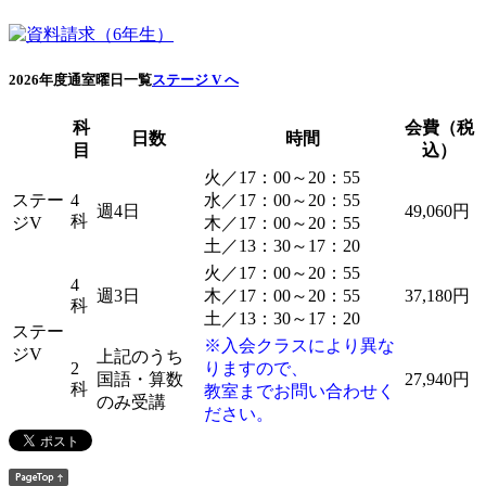
2026年度通室曜日一覧
ステージ V へ
科
会費（税
日数
時間
目
込）
火／17：00～20：55
ステー
4
水／17：00～20：55
週4日
49,060円
科
ジV
木／17：00～20：55
土／13：30～17：20
火／17：00～20：55
4
週3日
木／17：00～20：55
37,180円
科
土／13：30～17：20
ステー
※入会クラスにより異な
ジV
上記のうち
2
りますので、
国語・算数
27,940円
科
教室までお問い合わせく
のみ受講
ださい。