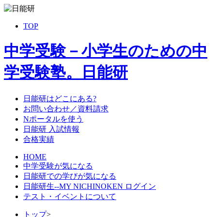
TOP
中学受験－小学生のための中
学受験塾。日能研
日能研はどこにある?
お問い合わせ／資料請求
Nポータルを使う
日能研 入試情報
合格実績
HOME
中学受験が気になる
日能研での学びが気になる
日能研生--MY NICHINOKEN ログイン
テスト・イベントについて
トップ
>