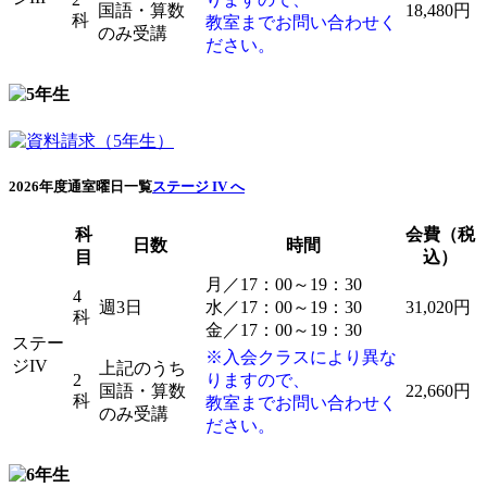
国語・算数
18,480円
科
教室までお問い合わせく
のみ受講
ださい。
2026年度通室曜日一覧
ステージ IV へ
科
会費（税
日数
時間
目
込）
月／17：00～19：30
4
週3日
水／17：00～19：30
31,020円
科
金／17：00～19：30
ステー
※入会クラスにより異な
ジIV
上記のうち
2
りますので、
国語・算数
22,660円
科
教室までお問い合わせく
のみ受講
ださい。