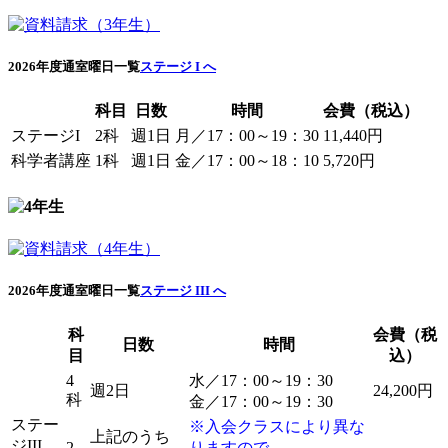
2026年度通室曜日一覧
ステージ I へ
科目
日数
時間
会費（税込）
ステージI
2科
週1日
月／17：00～19：30
11,440円
科学者講座
1科
週1日
金／17：00～18：10
5,720円
2026年度通室曜日一覧
ステージ III へ
科
会費（税
日数
時間
目
込）
4
水／17：00～19：30
週2日
24,200円
科
金／17：00～19：30
ステー
※入会クラスにより異な
上記のうち
ジIII
2
りますので、