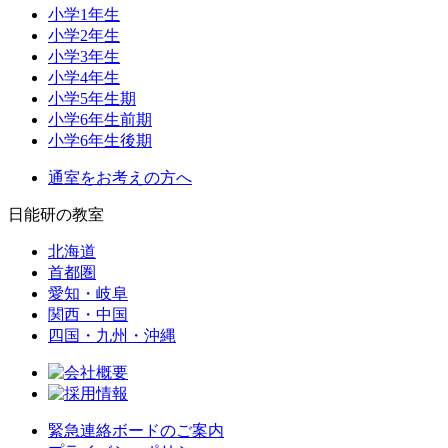
小学1年生
小学2年生
小学3年生
小学4年生
小学5年生期
小学6年生前期
小学6年生後期
通室をお考えの方へ
日能研の教室
北海道
首都圏
愛知・岐阜
関西・中国
四国・九州・沖縄
緊急連絡ボードのご案内