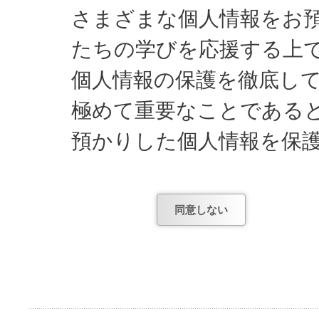
さまざまな個人情報をお
たちの学びを応援する上
個人情報の保護を徹底し
極めて重要なことである
預かりした個人情報を保
してまいります。
同意しない
日能研が知っている個人
1) お申し込みやお問
項。
2) お申し込み後、テ