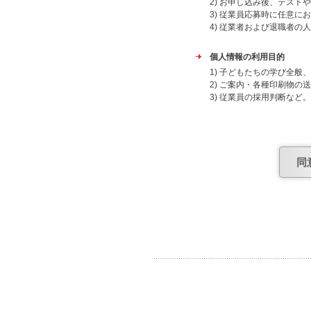
2) お申し込み後、テスト
3) 従業員応募時に任意に
4) 従業者および退職者の
個人情報の利用目的
1) 子どもたちの学び全
2) ご案内・各種印刷物の
3) 従業員の採用判断など。
4) 従業者および退職者の
上記目的外での利用はいた
委託先
同
個人情報保護について安全
個人情報提供の任意性
当社への個人情報の提出は
合があります。
個人情報の共同利用につい
日能研グループ（株式会社
会社アトラス・株式会社ケ
よび子どもたちの学び全般