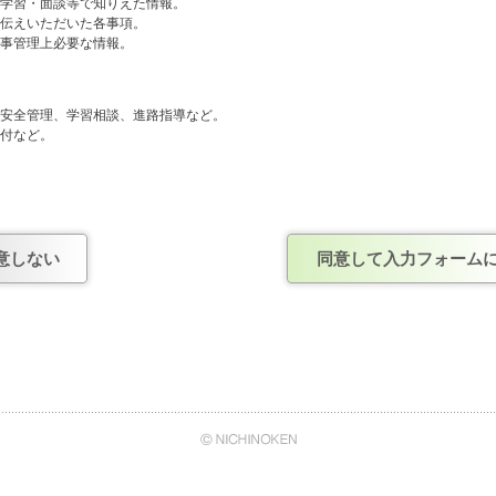
や学習・面談等で知りえた情報。
お伝えいただいた各事項。
人事管理上必要な情報。
般、安全管理、学習相談、進路指導など。
送付など。
人事管理および連絡など。
しません。
意しない
同意して入力フォーム
確認がとれ、正式に契約を結んだ企業。
あくまで任意のものですが、情報を提出いただけない場合は、今後の当社からの連
て
日能研・株式会社日能研関東・株式会社日能研関西・株式会社日能研九州・株式会
イ・エヌ・エス）は、株式会社日能研の管理のもと、上記でご案内させていただい
、安全管理、学習相談、進路指導のために、日能研グループ内の情報システムを通