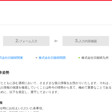
フォーム入力
入力内容確認
式会社日能研関東
株式会社日能研関西
株式会社日能研九州
本姿勢
びとともに歩む過程において、さまざまな個人情報をお預かりいたします。それは、
個人情報の保護を徹底していくことは昨今の情勢から見て、極めて重要なことである
ために、以下を規定し、遵守してまいります。
報
合わせ時にお伝えいただいた各事項。