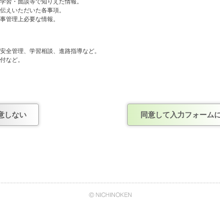
や学習・面談等で知りえた情報。
お伝えいただいた各事項。
人事管理上必要な情報。
般、安全管理、学習相談、進路指導など。
送付など。
人事管理および連絡など。
しません。
意しない
同意して入力フォーム
確認がとれ、正式に契約を結んだ企業。
あくまで任意のものですが、情報を提出いただけない場合は、今後の当社からの連
て
日能研・株式会社日能研関東・株式会社日能研関西・株式会社日能研九州・株式会
イ・エヌ・エス）は、株式会社日能研の管理のもと、上記でご案内させていただい
、安全管理、学習相談、進路指導のために、日能研グループ内の情報システムを通