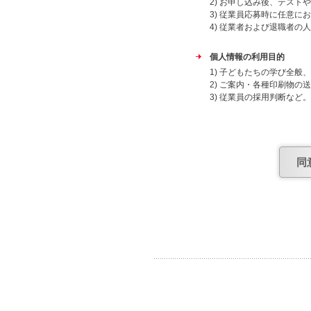
2) お申し込み後、テスト
3) 従業員応募時に任意に
4) 従業者および退職者の
個人情報の利用目的
1) 子どもたちの学び全
2) ご案内・各種印刷物の
3) 従業員の採用判断など。
4) 従業者および退職者の
上記目的外での利用はいた
委託先
同
個人情報保護について安全
個人情報提供の任意性
当社への個人情報の提出は
合があります。
個人情報の共同利用につい
日能研グループ（株式会社
会社アトラス・株式会社ケ
よび子どもたちの学び全般