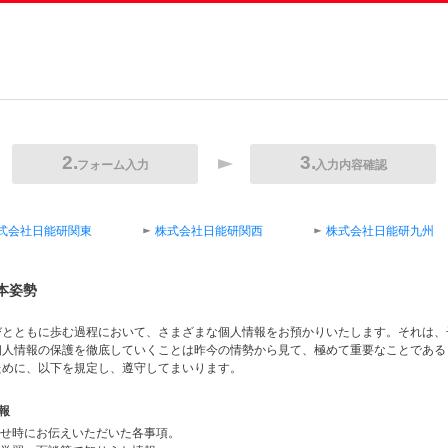
フォーム入力
入力内容確認
式会社日能研関東
株式会社日能研関西
株式会社日能研九州
本姿勢
びとともに歩む過程において、さまざまな個人情報をお預かりいたします。それは、
個人情報の保護を徹底していくことは昨今の情勢から見て、極めて重要なことである
ために、以下を規定し、遵守してまいります。
報
合わせ時にお伝えいただいた各事項。