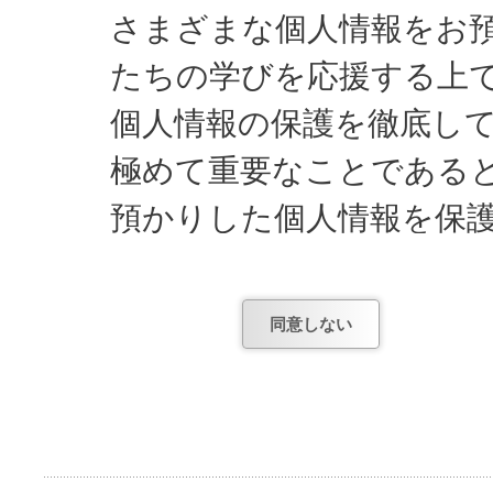
さまざまな個人情報をお
たちの学びを応援する上
個人情報の保護を徹底し
極めて重要なことである
預かりした個人情報を保
してまいります。
同意しない
日能研が知っている個人
1) お申し込みやお問
項。
2) お申し込み後、テ