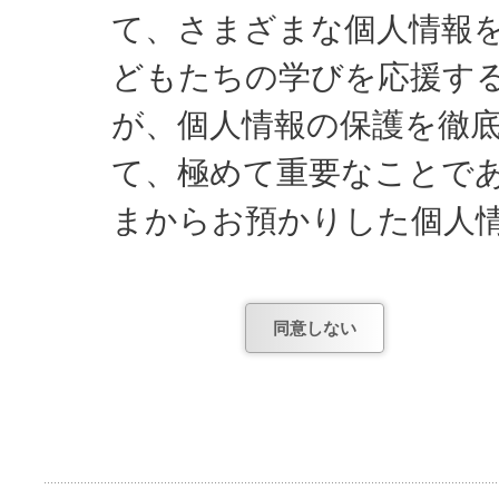
て、さまざまな個人情報
どもたちの学びを応援す
が、個人情報の保護を徹
て、極めて重要なことで
まからお預かりした個人
し、遵守してまいります
同意しない
日能研関東が知っている
1) お申し込みやお問
項。
2) お申し込み後、テ