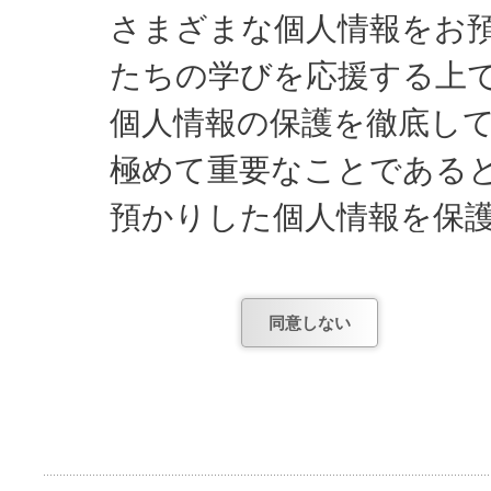
さまざまな個人情報をお
たちの学びを応援する上
個人情報の保護を徹底し
極めて重要なことである
預かりした個人情報を保
してまいります。
同意しない
日能研が知っている個人
1) お申し込みやお問
項。
2) お申し込み後、テ