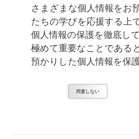
さまざまな個人情報をお
たちの学びを応援する上
個人情報の保護を徹底し
極めて重要なことである
預かりした個人情報を保
してまいります。
同意しない
日能研が知っている個人
1) お申し込みやお問
項。
2) お申し込み後、テ