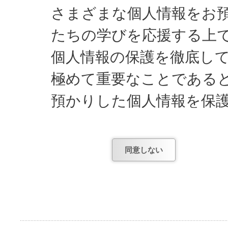
さまざまな個人情報をお
たちの学びを応援する上
個人情報の保護を徹底し
極めて重要なことである
預かりした個人情報を保
してまいります。
同意しない
日能研が知っている個人
1) お申し込みやお問
項。
2) お申し込み後、テ