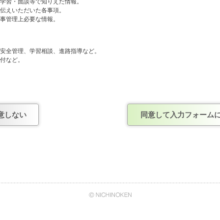
や学習・面談等で知りえた情報。
お伝えいただいた各事項。
人事管理上必要な情報。
般、安全管理、学習相談、進路指導など。
送付など。
人事管理および連絡など。
しません。
意しない
同意して入力フォーム
確認がとれ、正式に契約を結んだ企業。
あくまで任意のものですが、情報を提出いただけない場合は、今後の当社からの連
て
日能研・株式会社日能研関東・株式会社日能研関西・株式会社日能研九州・株式会
イ・エヌ・エス）は、株式会社日能研の管理のもと、上記でご案内させていただい
、安全管理、学習相談、進路指導のために、日能研グループ内の情報システムを通