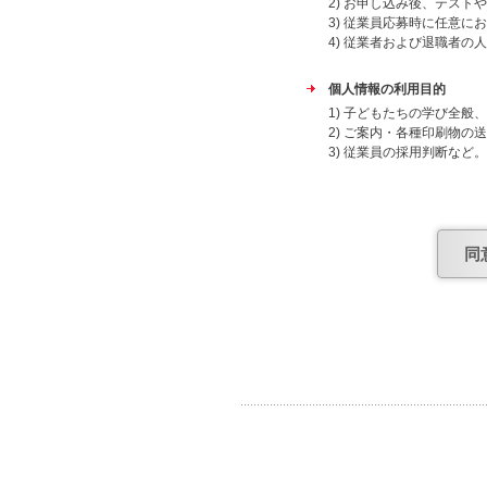
2) お申し込み後、テスト
3) 従業員応募時に任意に
4) 従業者および退職者の
個人情報の利用目的
1) 子どもたちの学び全
2) ご案内・各種印刷物の
3) 従業員の採用判断など。
4) 従業者および退職者の
上記目的外での利用はいた
委託先
同
個人情報保護について安全
個人情報提供の任意性
当社への個人情報の提出は
合があります。
個人情報の共同利用につい
日能研グループ（株式会社
会社アトラス・株式会社ケ
よび子どもたちの学び全般