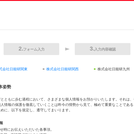
フォーム入力
入力内容確認
式会社日能研関東
株式会社日能研関西
株式会社日能研九州
本姿勢
びとともに歩む過程において、さまざまな個人情報をお預かりいたします。それは、
個人情報の保護を徹底していくことは昨今の情勢から見て、極めて重要なことである
ために、以下を規定し、遵守してまいります。
報
合わせ時にお伝えいただいた各事項。