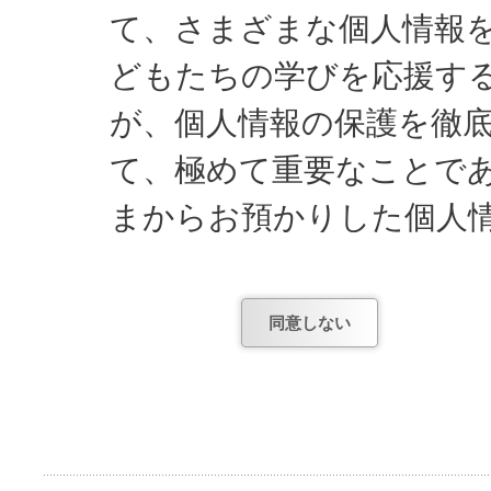
て、さまざまな個人情報
どもたちの学びを応援す
が、個人情報の保護を徹
て、極めて重要なことで
まからお預かりした個人
し、遵守してまいります
同意しない
日能研関東が知っている
1) お申し込みやお問
項。
2) お申し込み後、テ