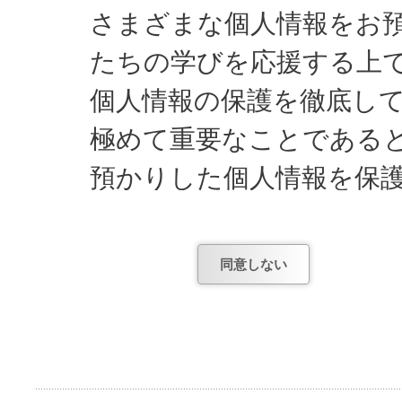
さまざまな個人情報をお
たちの学びを応援する上
個人情報の保護を徹底し
極めて重要なことである
預かりした個人情報を保
してまいります。
同意しない
日能研が知っている個人
1) お申し込みやお問
項。
2) お申し込み後、テ