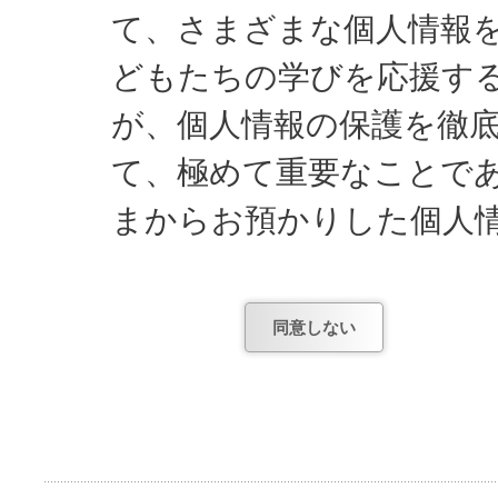
て、さまざまな個人情報
どもたちの学びを応援す
が、個人情報の保護を徹
て、極めて重要なことで
まからお預かりした個人
し、遵守してまいります
同意しない
日能研関東が知っている
1) お申し込みやお問
項。
2) お申し込み後、テ