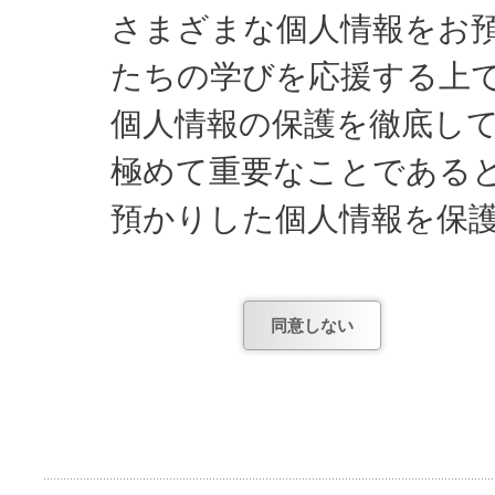
さまざまな個人情報をお
たちの学びを応援する上
個人情報の保護を徹底し
極めて重要なことである
預かりした個人情報を保
してまいります。
同意しない
日能研が知っている個人
1) お申し込みやお問
項。
2) お申し込み後、テ