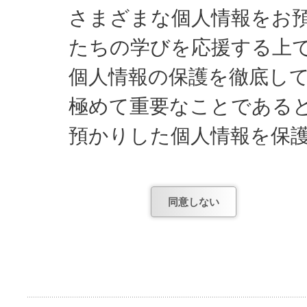
さまざまな個人情報をお
たちの学びを応援する上
個人情報の保護を徹底し
極めて重要なことである
預かりした個人情報を保
してまいります。
同意しない
日能研が知っている個人
1) お申し込みやお問
項。
2) お申し込み後、テ