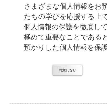
さまざまな個人情報をお
たちの学びを応援する上
個人情報の保護を徹底し
極めて重要なことである
預かりした個人情報を保
してまいります。
同意しない
日能研が知っている個人
1) お申し込みやお問
項。
2) お申し込み後、テ