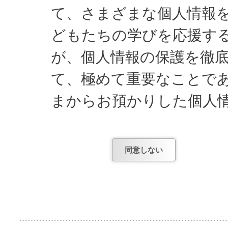
て、さまざまな個人情報
どもたちの学びを応援す
が、個人情報の保護を徹
て、極めて重要なことで
まからお預かりした個人
し、遵守してまいります
同意しない
日能研関東が知っている
1) お申し込みやお問
項。
2) お申し込み後、テ