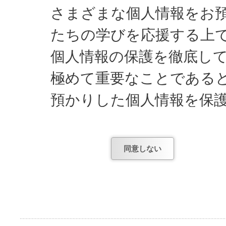
さまざまな個人情報をお
たちの学びを応援する上
個人情報の保護を徹底し
極めて重要なことである
預かりした個人情報を保
してまいります。
同意しない
日能研が知っている個人
1) お申し込みやお問
項。
2) お申し込み後、テ