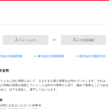
フォーム入力
入力内容確認
式会社日能研関東
株式会社日能研関西
株式会社日能研九州
本姿勢
びとともに歩む過程において、さまざまな個人情報をお預かりいたします。それは、
個人情報の保護を徹底していくことは昨今の情勢から見て、極めて重要なことである
ために、以下を規定し、遵守してまいります。
報
合わせ時にお伝えいただいた各事項。