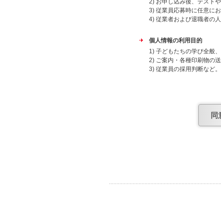
2) お申し込み後、テスト
3) 従業員応募時に任意に
4) 従業者および退職者の
個人情報の利用目的
1) 子どもたちの学び全
2) ご案内・各種印刷物の
3) 従業員の採用判断など。
4) 従業者および退職者の
上記目的外での利用はいた
委託先
同
個人情報保護について安全
個人情報提供の任意性
当社への個人情報の提出は
合があります。
個人情報の共同利用につい
日能研グループ（株式会社
会社アトラス・株式会社ケ
よび子どもたちの学び全般