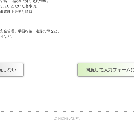
や学習・面談等で知りえた情報。
お伝えいただいた各事項。
人事管理上必要な情報。
般、安全管理、学習相談、進路指導など。
送付など。
人事管理および連絡など。
しません。
意しない
同意して入力フォーム
確認がとれ、正式に契約を結んだ企業。
あくまで任意のものですが、情報を提出いただけない場合は、今後の当社からの連
て
日能研・株式会社日能研関東・株式会社日能研関西・株式会社日能研九州・株式会
イ・エヌ・エス）は、株式会社日能研の管理のもと、上記でご案内させていただい
、安全管理、学習相談、進路指導のために、日能研グループ内の情報システムを通