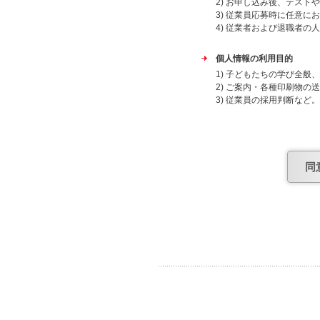
2) お申し込み後、テスト
3) 従業員応募時に任意に
4) 従業者および退職者の
個人情報の利用目的
1) 子どもたちの学び全
2) ご案内・各種印刷物の
3) 従業員の採用判断など。
4) 従業者および退職者の
上記目的外での利用はいた
委託先
同
個人情報保護について安全
個人情報提供の任意性
当社への個人情報の提出は
合があります。
個人情報の共同利用につい
日能研グループ（株式会社
会社アトラス・株式会社ケ
よび子どもたちの学び全般