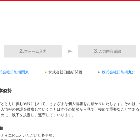
フォーム入力
入力内容確認
式会社日能研関東
株式会社日能研関西
株式会社日能研九州
本姿勢
びとともに歩む過程において、さまざまな個人情報をお預かりいたします。それは、
個人情報の保護を徹底していくことは昨今の情勢から見て、極めて重要なことである
ために、以下を規定し、遵守してまいります。
報
合わせ時にお伝えいただいた各事項。