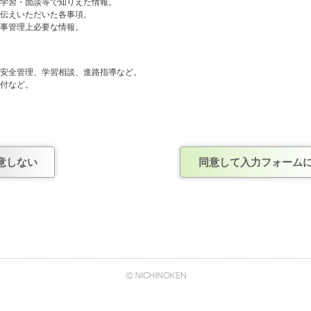
や学習・面談等で知りえた情報。
お伝えいただいた各事項。
人事管理上必要な情報。
般、安全管理、学習相談、進路指導など。
送付など。
人事管理および連絡など。
しません。
意しない
同意して入力フォーム
確認がとれ、正式に契約を結んだ企業。
あくまで任意のものですが、情報を提出いただけない場合は、今後の当社からの連
て
日能研・株式会社日能研関東・株式会社日能研関西・株式会社日能研九州・株式会
イ・エヌ・エス）は、株式会社日能研の管理のもと、上記でご案内させていただい
、安全管理、学習相談、進路指導のために、日能研グループ内の情報システムを通