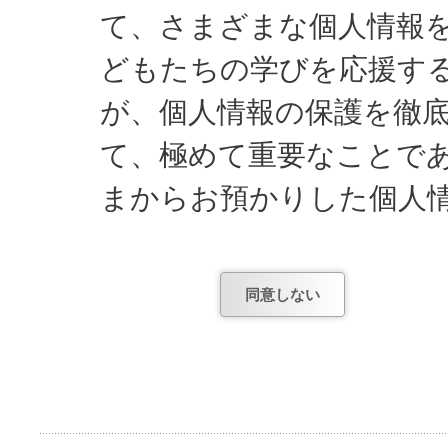
て、さまざまな個人情報
どもたちの学びを応援す
が、個人情報の保護を徹
て、極めて重要なことで
まからお預かりした個人
し、遵守してまいります
同意しない
日能研関東が知っている
1) お申し込みやお問
項。
2) お申し込み後、テ