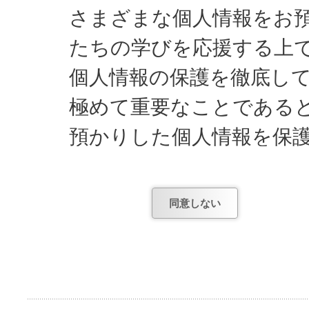
さまざまな個人情報をお
たちの学びを応援する上
個人情報の保護を徹底し
極めて重要なことである
預かりした個人情報を保
してまいります。
同意しない
日能研が知っている個人
1) お申し込みやお問
項。
2) お申し込み後、テ