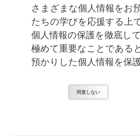
さまざまな個人情報をお
たちの学びを応援する上
個人情報の保護を徹底し
極めて重要なことである
預かりした個人情報を保
してまいります。
同意しない
日能研が知っている個人
1) お申し込みやお問
項。
2) お申し込み後、テ