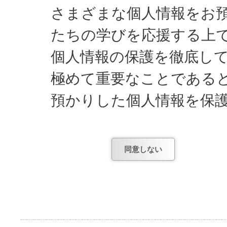
さまざまな個人情報をお
たちの学びを応援する上
個人情報の保護を徹底し
極めて重要なことである
預かりした個人情報を保
してまいります。
同意しない
日能研が知っている個人
1) お申し込みやお問
項。
2) お申し込み後、テ