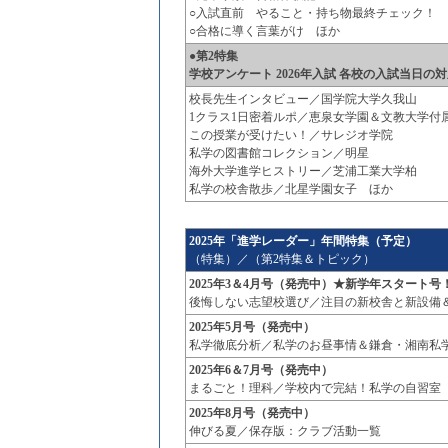
○入試直前 やること・持ち物最終チェック！
○合格に導く言葉がけ ほか
●第2特集
学校アンケート 2026年入試 各校の入試当日の
校長先生インタビュー／国学院大学久我山
1クラス1日密着ルポ／恵泉女学園＆文教大学付
この授業が受けたい！／サレジオ学院
私学の図書館コレクション／明星
海外大学進学ヒストリー／芝浦工業大学柏
私学の校舎散歩／北星学園女子 ほか
2025年「進学レーダー」年間特集（予定）
（特集）／（第2特集＆トピック）
2025年3＆4月号（発売中）★新学年スタート号
後悔しない志望校選び／注目の新校舎と新設備
2025年5月号（発売中）
私学徹底分析／私学のお昼事情＆鎌倉・湘南私
2025年6＆7月号（発売中）
まるごと！理科／学校内で完結！私学の自習室
2025年8月号（発売中）
伸びる夏／保存版：クラブ活動一覧