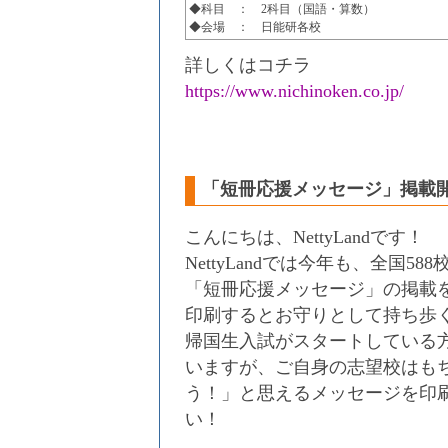
◆科目 ： 2科目（国語・算数）
◆会場 ： 日能研各校
詳しくはコチラ
https://www.nichinoken.co.jp/
「短冊応援メッセージ」掲載
こんにちは、NettyLandです！
NettyLandでは今年も、全国5
「短冊応援メッセージ」の掲載
印刷するとお守りとして持ち歩
帰国生入試がスタートしている
いますが、ご自身の志望校はも
う！」と思えるメッセージを印
い！