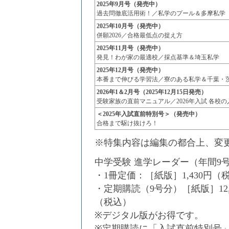
2025年9月号（発売中）
過去問徹底活用術！／私学のプール＆多摩私学
2025年10月号（発売中）
併願2026／合格最低点の捉え方
2025年11月号（発売中）
発見！わが家の最適校／採点基準＆埼玉私学
2025年12月号（発売中）
本番まで伸びる学習法／寮のある私学＆千葉・
2026年1＆2月号（2025年12月15日発売）
受験家族の直前マニュアル／2026年入試 各校
＜2025年入試直前特別号＞（発売中）
合格まで駆け抜けろ！
※特集内容は編集の都合上、変
中学受験 進学レーダー（年間9
・1冊定価：［紙版］1,430円（
・定期購読（9号分）［紙版］12,
（税込）
※デジタル版がお得です。
※定期購読に「入試直前特別号