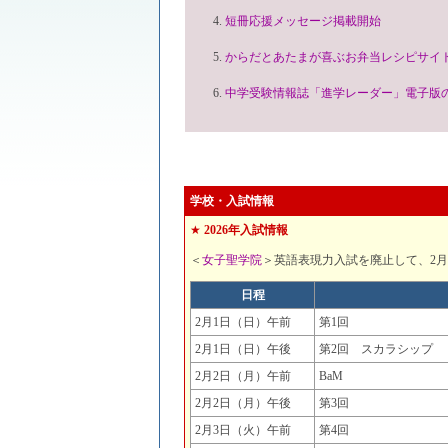
短冊応援メッセージ掲載開始
からだとあたまが喜ぶお弁当レシピサイト N
中学受験情報誌「進学レーダー」電子版
学校・入試情報
★
2026年入試情報
＜
女子聖学院
＞英語表現力入試を廃止して、2
日程
2月1日（日）午前
第1回
2月1日（日）午後
第2回 スカラシップ
2月2日（月）午前
BaM
2月2日（月）午後
第3回
2月3日（火）午前
第4回