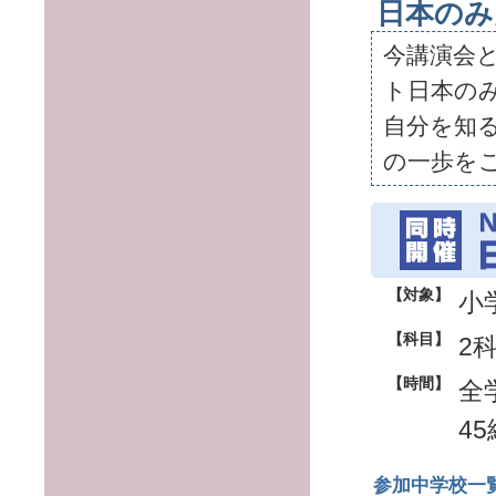
日本のみ
今講演会
ト日本の
自分を知
の一歩を
【対象】
小
【科目】
2
【時間】
全
4
参加中学校