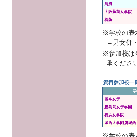
清風
大阪薫英女学院
松蔭
※学校の表
→男女併
※参加校は
承くださ
資料参加校
学
国本女子
豊島岡女子学園
横浜女学院
城西大学附属城西
※学校の表