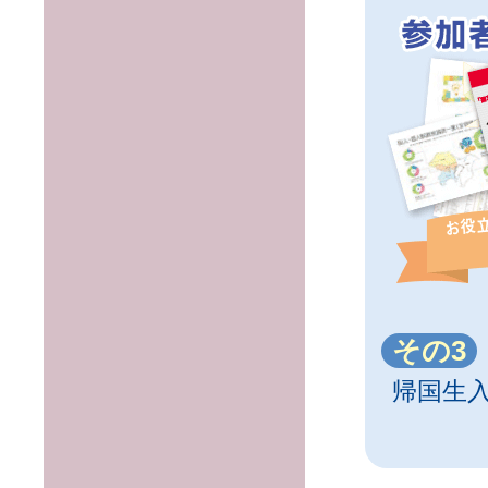
その3
帰国生