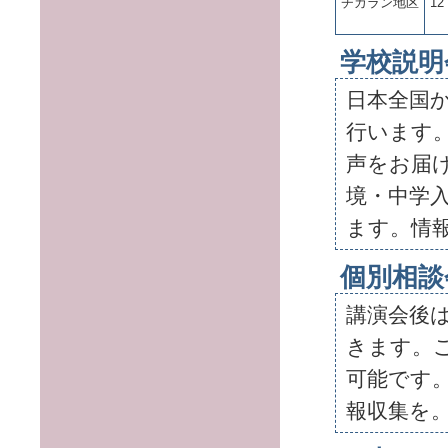
チカラン地区
12
学校説明
日本全国
行います
声をお届
境・中学
ます。情
個別相談
講演会後
きます。
可能です
報収集を