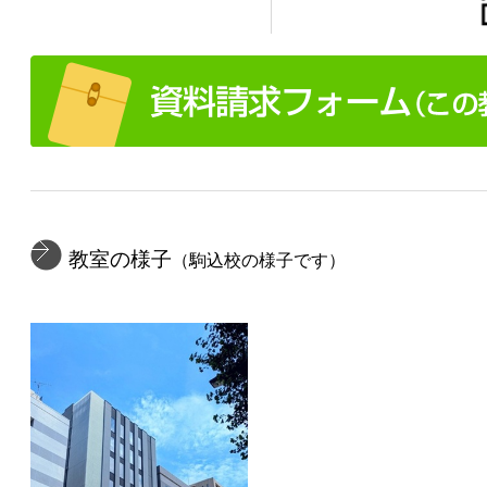
教室の様子
（駒込校の様子です）