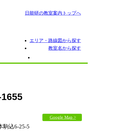
日能研の教室案内トップへ
エリア・路線図から探す
教室名から探す
ス
期間講習
イベント情報
-1655
Google Map >
込6-25-5