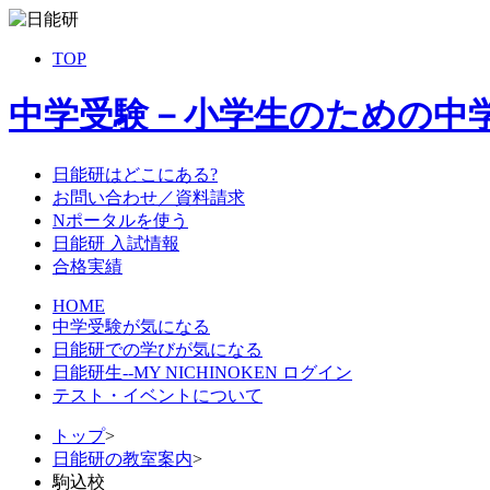
TOP
中学受験－小学生のための中
日能研はどこにある?
お問い合わせ／資料請求
Nポータルを使う
日能研 入試情報
合格実績
HOME
中学受験が気になる
日能研での学びが気になる
日能研生--MY NICHINOKEN ログイン
テスト・イベントについて
トップ
>
日能研の教室案内
>
駒込校