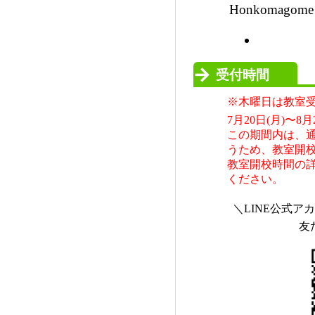
Honkomagome N
受付時間
※木曜日は教室
7月20日(月)〜
この期間内は、
うため、教室開
教室開校時間の
ください。
＼LINE公式
友