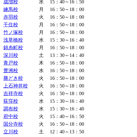
成増校
水
15：40～16：50
練馬校
月
16：50～18：00
赤羽校
火
16：50～18：00
千住校
月
16：50～18：00
竹ノ塚校
月
16：50～18：00
浅草橋校
水
15：30～16：40
錦糸町校
月
16：50～18：00
深川校
土
13：30～14：40
青戸校
木
16：50～18：00
豊洲校
水
16：50～18：00
勝どき校
火
16：50～18：00
上石神井校
火
16：50～18：00
吉祥寺校
火
16：50～18：00
荻窪校
水
15：30～16：40
調布校
水
15：30～16：40
府中校
火
15：40～16：50
国分寺校
火
16：50～18：00
立川校
土
12：40～13：50