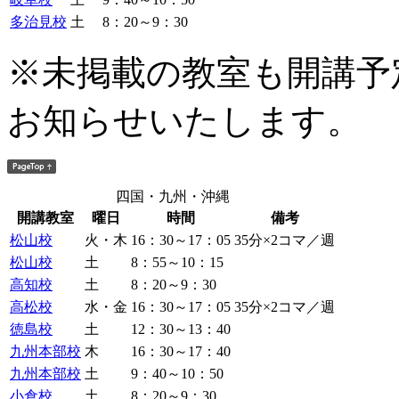
多治見校
土
8：20～9：30
※未掲載の教室も開講予
お知らせいたします。
四国・九州・沖縄
開講教室
曜日
時間
備考
松山校
火・木
16：30～17：05
35分×2コマ／週
松山校
土
8：55～10：15
高知校
土
8：20～9：30
高松校
水・金
16：30～17：05
35分×2コマ／週
徳島校
土
12：30～13：40
九州本部校
木
16：30～17：40
九州本部校
土
9：40～10：50
小倉校
土
8：20～9：30