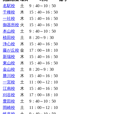
名駅校
土
9：40～10：50
千種校
木
15：40～16：50
一社校
木
15：40～16：50
御器所校
火
15：40～16：50
本山校
土
9：40～10：50
植田校
土
8：20～9：30
浄心校
木
15：40～16：50
藤が丘校
金
17：00～18：10
新瑞校
木
15：40～16：50
東山校
木
15：40～16：50
金山校
土
8：20～9：30
勝川校
木
15：40～16：50
一宮校
土
11：00～12：10
江南校
木
15：40～16：50
刈谷校
木
17：00～18：10
豊田校
土
9：40～10：50
岡崎校
土
11：00～12：10
岐阜校
土
9：40～10：50