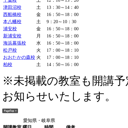
千葉校
土
12：10～13：20
津田沼校
土
13：30～14：40
西船橋校
金
16：50～18：00
本八幡校
土
9：20～10：30
浦安校
金
16：50～18：00
新浦安校
月
16：50～18：00
海浜幕張校
水
16：50～18：00
松戸校
火
17：00～18：10
おおたかの森校
火
17：00～18：10
柏校
土
14：50～16：00
※未掲載の教室も開講予
お知らせいたします。
愛知県・岐阜県
開講教室
曜日
時間
備考