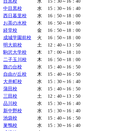
目黒校
水
15：30～16：40
中目黒校
水
15：30～16：40
西日暮里校
水
16：50～18：00
お茶の水校
木
16：50～18：00
経堂校
金
16：50～18：00
成城学園前校
火
16：50～18：00
明大前校
土
12：40～13：50
駒沢大学校
木
17：00～18：10
二子玉川校
木
16：50～18：00
旗の台校
水
15：40～16：50
自由が丘校
木
15：40～16：50
大井町校
水
15：30～16：40
蒲田校
水
15：40～16：50
三田校
土
12：40～13：50
品川校
水
15：30～16：40
新中野校
水
15：30～16：40
池袋校
水
15：40～16：50
巣鴨校
水
15：30～16：40