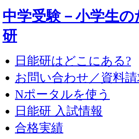
中学受験－小学生の
研
日能研はどこにある?
お問い合わせ／資料請
Nポータルを使う
日能研 入試情報
合格実績