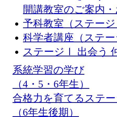
開講教室のご案内・
予科教室（ステージⅠ
科学者講座（ステー
ステージⅠ 出会う
系統学習の学び
（4・5・6年生）
合格力を育てるステー
（6年生後期）