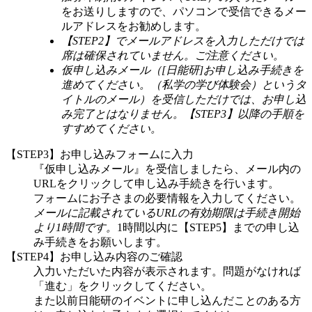
をお送りしますので、パソコンで受信できるメー
ルアドレスをお勧めします。
【STEP2】でメールアドレスを入力しただけでは
席は確保されていません。ご注意ください。
仮申し込みメール（[日能研]お申し込み手続きを
進めてください。（私学の学び体験会）というタ
イトルのメール）を受信しただけでは、お申し込
み完了とはなりません。【STEP3】以降の手順を
すすめてください。
【STEP3】お申し込みフォームに入力
『仮申し込みメール』を受信しましたら、メール内の
URLをクリックして申し込み手続きを行います。
フォームにお子さまの必要情報を入力してください。
メールに記載されているURLの有効期限は手続き開始
より1時間です。
1時間以内に【STEP5】までの申し込
み手続きをお願いします。
【STEP4】お申し込み内容のご確認
入力いただいた内容が表示されます。問題がなければ
「進む」をクリックしてください。
また以前日能研のイベントに申し込んだことのある方