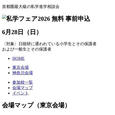
首都圏最大級の私学進学相談会
6
月
28
日
（日
）
〈対象〉日能研に通われている小学生とその保護者
および一般生とその保護者
HOME
東京会場
神奈川会場
参加校一覧
会場マップ
イベント
会場マップ（東京会場）